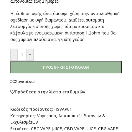
αυτονομίας έως 2 ημέρες.
Η αίσθηση αφής είναι όμορφη χάρη στην αντιολισθητική
σχεδίαση με υφή διαμαντιού. Διαθέτει αυτόματη
λειτουργία εισπνοής χωρίς πάτημα κουμπιού και
κάψουλα με ενσωματωμένη αντίσταση 1,2ohm που θα
σας χαρίσει πλούσια και γεμάτη γεύση!
-
+
ΠΡΟΣΘΉΚΗ ΣΤΟ ΚΑΛΆΘΙ
Συγκρίνω
Πρόσθεσε στην λίστα επιθυμιών
Κωδικός προϊόντος:
HSVAP01
Κατηγορίες:
Vapeshop
,
Ατμοποιητές Βοτάνων &
Εκχυλισμάτων
Ετικέτες:
CBC VAPE JUICE
,
CBD VAPE JUICE
,
CBG VAPE