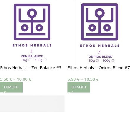
Ethos Herbals – Zen Balance #3
Ethos Herbals – Oniros Blend #7
| Συναισθηματική Ισορροπία
| Ζωηρά Όνειρα
5,50
€
–
10,00
€
5,90
€
–
10,50
€
ΕΠΙΛΟΓΉ
ΕΠΙΛΟΓΉ