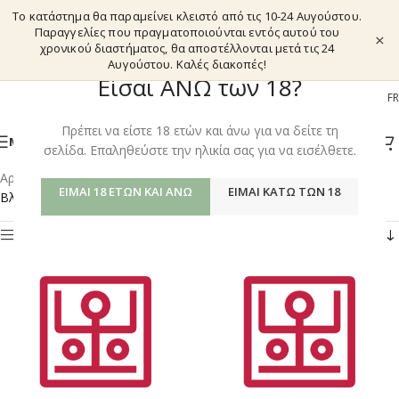
Το κατάστημα θα παραμείνει κλειστό από τις 10-24 Αυγούστου.
Παραγγελίες που πραγματοποιούνται εντός αυτού του
×
χρονικού διαστήματος, θα αποστέλλονται μετά τις 24
Αυγούστου. Καλές διακοπές!
Είσαι ΑΝΩ των 18?
EL
EN
DE
FR
Πρέπει να είστε 18 ετών και άνω για να δείτε τη
ΜΕΝΟΎ
σελίδα. Επαληθεύστε την ηλικία σας για να εισέλθετε.
Αρχική σελίδα
/
Shop
/
Προϊόντα με ετικέτα “DAMIANA”
ΕΊΜΑΙ 18 ΕΤΏΝ ΚΑΙ ΆΝΩ
ΕΊΜΑΙ ΚΆΤΩ ΤΩΝ 18
Βλέπετε 13–15 από 15 αποτελέσματα
Φίλτρα