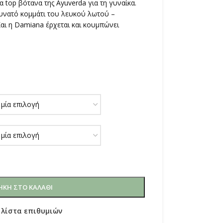
τα top βότανα της Ayuverda για τη γυναίκα.
δυνατό κομμάτι του λευκού λωτού –
αι η Damiana έρχεται και κουμπώνει
ΚΗ ΣΤΟ ΚΑΛΆΘΙ
 λίστα επιθυμιών