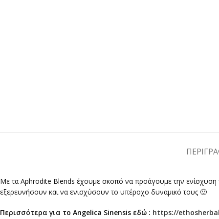
ΠΕΡΙΓΡ
Με τα Aphrodite Blends έχουμε σκοπό να προάγουμε την ενίσχυση τ
εξερευνήσουν και να ενισχύσουν το υπέροχο δυναμικό τους 🙂
Περισσότερα για τo Angelica Sinensis εδώ :
https://ethosherba