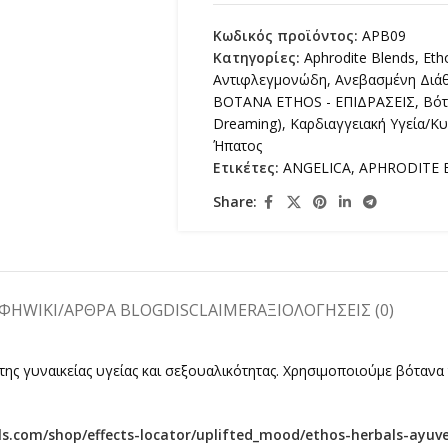
Κωδικός προϊόντος:
APB09
Κατηγορίες:
Aphrodite Blends
,
Eth
Αντιφλεγμονώδη
,
Ανεβασμένη Διά
ΒΟΤΑΝΑ ETHOS - ΕΠΙΔΡΑΣΕΙΣ
,
Βότ
Dreaming)
,
Καρδιαγγειακή Υγεία/Κ
Ήπατος
Ετικέτες:
ANGELICA
,
APHRODITE 
Share:
ΑΦΉ
WIKI/ΑΡΘΡΑ BLOG
DISCLAIMER
ΑΞΙΟΛΟΓΉΣΕΙΣ (0)
ης γυναικείας υγείας και σεξουαλικότητας. Χρησιμοποιούμε βότανα
ls.com/shop/effects-locator/uplifted_mood/ethos-herbals-ayuver