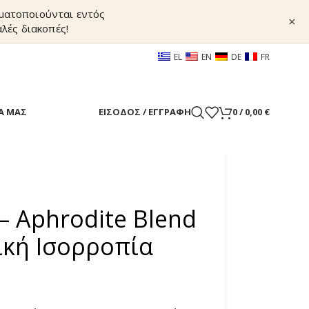
γματοποιούνται εντός
×
λές διακοπές!
EL
EN
DE
FR
Α ΜΑΣ
ΕΊΣΟΔΟΣ / ΕΓΓΡΑΦΉ
0
/
0,00
€
– Aphrodite Blend
ική Ισορροπία