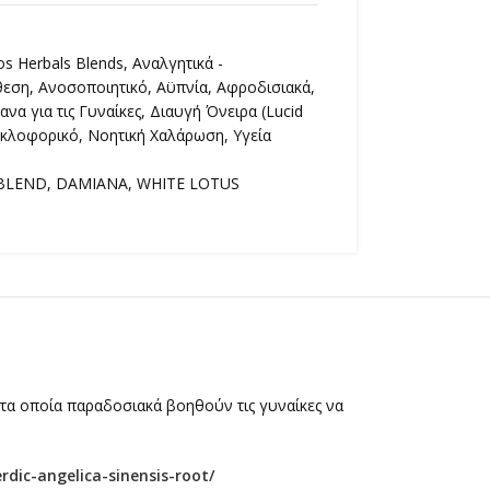
os Herbals Blends
,
Αναλγητικά -
θεση
,
Ανοσοποιητικό
,
Αϋπνία
,
Αφροδισιακά
,
ανα για τις Γυναίκες
,
Διαυγή Όνειρα (Lucid
υκλοφορικό
,
Νοητική Χαλάρωση
,
Υγεία
BLEND
,
DAMIANA
,
WHITE LOTUS
 τα οποία παραδοσιακά βοηθούν τις γυναίκες να
dic-angelica-sinensis-root/