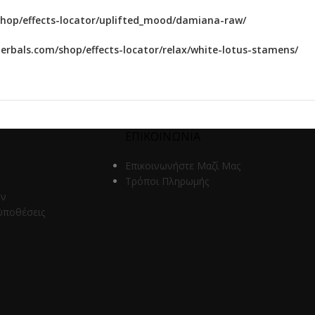
shop/effects-locator/uplifted_mood/damiana-raw/
herbals.com/shop/effects-locator/relax/white-lotus-stamens/
ΕΠΙΚΟΙΝΩΝΙΑ
Επικοινωνήστε Μαζί Μας
Τρόποι Πληρωμής
ων
ϋποθέσεις