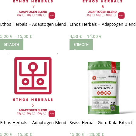
Ethos Herbals – Adaptogen Blend
Ethos Herbals – Adaptogen Blend
#7 | Λειτουργική Ώθηση
#6 | Νοητική Χαλάρωση
5,20
€
–
15,00
€
4,50
€
–
14,00
€
ΕΠΙΛΟΓΉ
ΕΠΙΛΟΓΉ
Ethos Herbals – Adaptogen Blend
Swiss Herbals Gotu Kola Extract
#5 | Ισορροπία Αγιουβέρδα
20% – Centella Asiatica
5,20
€
–
15,50
€
15,00
€
–
23,00
€