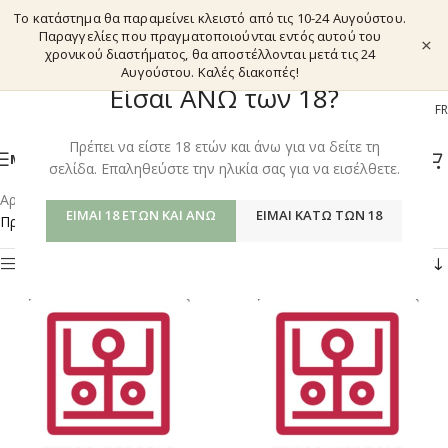
Το κατάστημα θα παραμείνει κλειστό από τις 10-24 Αυγούστου.
Παραγγελίες που πραγματοποιούνται εντός αυτού του
×
χρονικού διαστήματος, θα αποστέλλονται μετά τις 24
Αυγούστου. Καλές διακοπές!
Είσαι ΑΝΩ των 18?
EL
EN
DE
FR
Πρέπει να είστε 18 ετών και άνω για να δείτε τη
ΜΕΝΟΎ
σελίδα. Επαληθεύστε την ηλικία σας για να εισέλθετε.
Αρχική σελίδα
/
Shop
/
Προϊόντα με ετικέτα “GOTU KOLA”
ΕΊΜΑΙ 18 ΕΤΏΝ ΚΑΙ ΆΝΩ
ΕΊΜΑΙ ΚΆΤΩ ΤΩΝ 18
Προβάλλονται όλα - 5 αποτελέσματα
Φίλτρα