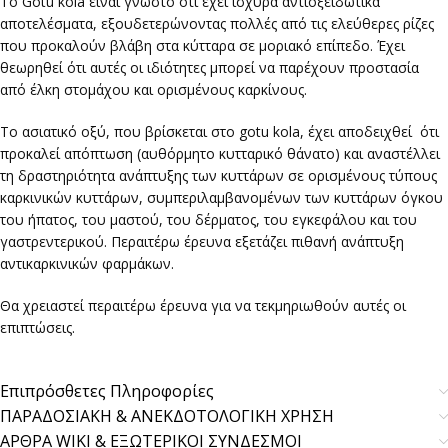
Το Gotu kola είναι γνωστό ότι έχει ισχυρά αντιοξειδωτικά
αποτελέσματα, εξουδετερώνοντας πολλές από τις ελεύθερες ρίζες
που προκαλούν βλάβη στα κύτταρα σε μοριακό επίπεδο. Έχει
θεωρηθεί ότι αυτές οι ιδιότητες μπορεί να παρέχουν προστασία
από έλκη στομάχου και ορισμένους καρκίνους.
Το ασιατικό οξύ, που βρίσκεται στο gotu kola, έχει αποδειχθεί ότι
προκαλεί απόπτωση (αυθόρμητο κυτταρικό θάνατο) και αναστέλλει
τη δραστηριότητα ανάπτυξης των κυττάρων σε ορισμένους τύπους
καρκινικών κυττάρων, συμπεριλαμβανομένων των κυττάρων όγκου
του ήπατος, του μαστού, του δέρματος, του εγκεφάλου και του
γαστρεντερικού. Περαιτέρω έρευνα εξετάζει πιθανή ανάπτυξη
αντικαρκινικών φαρμάκων.
Θα χρειαστεί περαιτέρω έρευνα για να τεκμηριωθούν αυτές οι
επιπτώσεις.
Επιπρόσθετες Πληροφορίες
ΠΑΡΑΔΟΣΙΑΚΗ & ΑΝΕΚΔΟΤΟΛΟΓΙΚΗ ΧΡΗΣΗ
ΑΡΘΡΑ WIKI & ΕΞΩΤΕΡΙΚΟΙ ΣΥΝΔΕΣΜΟΙ