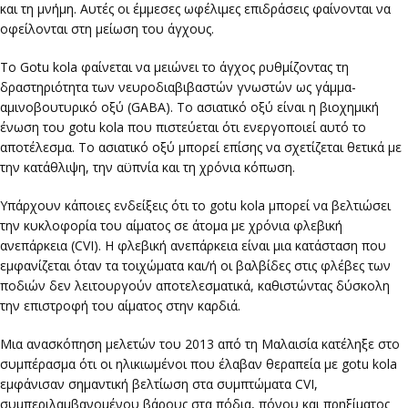
και τη μνήμη. Αυτές οι έμμεσες ωφέλιμες επιδράσεις φαίνονται να
οφείλονται στη μείωση του άγχους.
Το Gotu kola φαίνεται να μειώνει το άγχος ρυθμίζοντας τη
δραστηριότητα των νευροδιαβιβαστών γνωστών ως γάμμα-
αμινοβουτυρικό οξύ (GABA). Το ασιατικό οξύ είναι η βιοχημική
ένωση του gotu kola που πιστεύεται ότι ενεργοποιεί αυτό το
αποτέλεσμα. Το ασιατικό οξύ μπορεί επίσης να σχετίζεται θετικά με
την κατάθλιψη, την αϋπνία και τη χρόνια κόπωση.
Υπάρχουν κάποιες ενδείξεις ότι το gotu kola μπορεί να βελτιώσει
την κυκλοφορία του αίματος σε άτομα με χρόνια φλεβική
ανεπάρκεια (CVI). Η φλεβική ανεπάρκεια είναι μια κατάσταση που
εμφανίζεται όταν τα τοιχώματα και/ή οι βαλβίδες στις φλέβες των
ποδιών δεν λειτουργούν αποτελεσματικά, καθιστώντας δύσκολη
την επιστροφή του αίματος στην καρδιά.
Μια ανασκόπηση μελετών του 2013 από τη Μαλαισία κατέληξε στο
συμπέρασμα ότι οι ηλικιωμένοι που έλαβαν θεραπεία με gotu kola
εμφάνισαν σημαντική βελτίωση στα συμπτώματα CVI,
συμπεριλαμβανομένου βάρους στα πόδια, πόνου και πρηξίματος