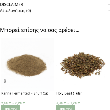
DISCLAIMER
Αξιολογήσεις (0)
Μπορεί επίσης να σας αρέσει…
Kanna Fermented – Snuff Cut
Holy Basil (Tulsi)
5,00
€
–
8,60
€
4,40
€
–
7,80
€
ΕΠΙΛΟΓΉ
ΕΠΙΛΟΓΉ