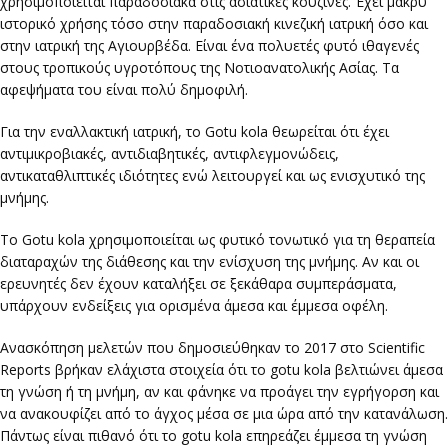
χρησιμοποιείται παραδοσιακά στις ασιατικές κουζίνες. Έχει μακρύ
ιστορικό χρήσης τόσο στην παραδοσιακή κινεζική ιατρική όσο και
στην ιατρική της Αγιουρβέδα. Είναι ένα πολυετές φυτό ιθαγενές
στους τροπικούς υγροτόπους της Νοτιοανατολικής Ασίας. Τα
αφεψήματα του είναι πολύ δημοφιλή.
Για την εναλλακτική ιατρική, το Gotu kola θεωρείται ότι έχει
αντιμικροβιακές, αντιδιαβητικές, αντιφλεγμονώδεις,
αντικαταθλιπτικές ιδιότητες ενώ λειτουργεί και ως ενισχυτικό της
μνήμης.
Το Gotu kola χρησιμοποιείται ως φυτικό τονωτικό για τη θεραπεία
διαταραχών της διάθεσης και την ενίσχυση της μνήμης. Αν και οι
ερευνητές δεν έχουν καταλήξει σε ξεκάθαρα συμπεράσματα,
υπάρχουν ενδείξεις για ορισμένα άμεσα και έμμεσα οφέλη.
Ανασκόπηση μελετών που δημοσιεύθηκαν το 2017 στο Scientific
Reports βρήκαν ελάχιστα στοιχεία ότι το gotu kola βελτιώνει άμεσα
τη γνώση ή τη μνήμη, αν και φάνηκε να προάγει την εγρήγορση και
να ανακουφίζει από το άγχος μέσα σε μια ώρα από την κατανάλωση.
Πάντως είναι πιθανό ότι το gotu kola επηρεάζει έμμεσα τη γνώση