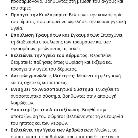
προσαρμογόνο, βοηθώντας στη μείωση του άγχους και
του στρες.
Προάγει την Κυκλοφορία:
Βελτιώνει την κυκλοφορία
του αίματος, που μπορεί να ωφελήσει την καρδιαγγειακή
υγεία.
Επούλωση Τραυμάτων και Εγκαυμάτων:
Επιταχύνει
τη διαδικασία επούλωσης των τραυμάτων και των
εγκαυμάτων, μειώνοντας τις ουλές.
Βελτιώνει την Υγεία του Δέρματος:
Θεραπεύει
δερματικές παθήσεις όπως ψωρίαση και έκζεμα και
προάγει την υγεία του δέρματος.
Αντιφλεγμονώδεις Ιδιότητες:
Μειώνει τη φλεγμονή
και τις σχετικές καταστάσεις.
Ενισχύει το Ανοσοποιητικό Σύστημα:
Ενισχύει το
ανοσοποιητικό σύστημα, βοηθώντας στην αποφυγή
λοιμώξεων.
Υποστηρίζει την Αποτοξίνωση:
Βοηθά στην
αποτοξίνωση του σώματος βελτιώνοντας τη λειτουργία
του ήπατος και των νεφρών.
Βελτιώνει την Υγεία των Αρθρώσεων:
Μειώνει τα
συμπτώματα της αρθρίτιδας και υποστηρίζει την υγεία