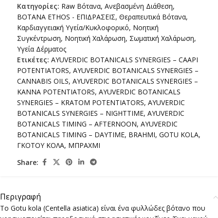
Κατηγορίες:
Raw Βότανα
,
Ανεβασμένη Διάθεση
,
ΒΟΤΑΝΑ ETHOS - ΕΠΙΔΡΑΣΕΙΣ
,
Θεραπευτικά Βότανα
,
Καρδιαγγειακή Υγεία/Κυκλοφορικό
,
Νοητική
Συγκέντρωση
,
Νοητική Χαλάρωση
,
Σωματική Χαλάρωση
,
Υγεία Δέρματος
Ετικέτες:
AYUVERDIC BOTANICALS SYNERGIES – CAAPI
POTENTIATORS
,
AYUVERDIC BOTANICALS SYNERGIES –
CANNABIS OILS
,
AYUVERDIC BOTANICALS SYNERGIES –
KANNA POTENTIATORS
,
AYUVERDIC BOTANICALS
SYNERGIES – KRATOM POTENTIATORS
,
AYUVERDIC
BOTANICALS SYNERGIES – NIGHTTIME
,
AYUVERDIC
BOTANICALS TIMING – AFTERNOON
,
AYUVERDIC
BOTANICALS TIMING – DAYTIME
,
BRAHMI
,
GOTU KOLA
,
ΓΚΟΤΟΥ ΚΟΛΑ
,
ΜΠΡΑΧΜΙ
Share:
Περιγραφή
Το Gotu kola (Centella asiatica) είναι ένα φυλλώδες βότανο που