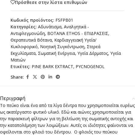
Πρόσθεσε στην λίστα επιθυμιών
Κωδικός προϊόντος:
FSFPB01
Κατηγορίες:
Αδυνάτισμα
,
Αναλγητικά -
Αντιφλεγμονώδη
,
ΒΟΤΑΝΑ ETHOS - ΕΠΙΔΡΑΣΕΙΣ
,
Θεραπευτικά Βότανα
,
Καρδιαγγειακή Υγεία/
Κυκλοφορικό
,
Νοητική Συγκέντρωση
,
Στερεά
Εκχυλίσματα
,
Σωματική Ενέργεια
,
Υγεία Δέρματος
,
Υγεία
Ματιών
Ετικέτες:
PINE BARK EXTRACT
,
PYCNOGENOL
Share:
Περιγραφή
Το πεύκο είναι ένα από τα λίγα δέντρα που χρησιμοποιείται ευρέως
ως ακατέργαστο φυτικό υλικό. Εδώ και αιώνες χρησιμοποιείται για
την παρασκευή φίλτρων για τη βελτίωση της σωματικής αντοχής και
την καταπολέμηση των λοιμώξεων. Αυτές οι ιδιότητες φαίνονται να
οφείλονται στο φλοιό του δέντρου. Ο φλοιός του πεύκου