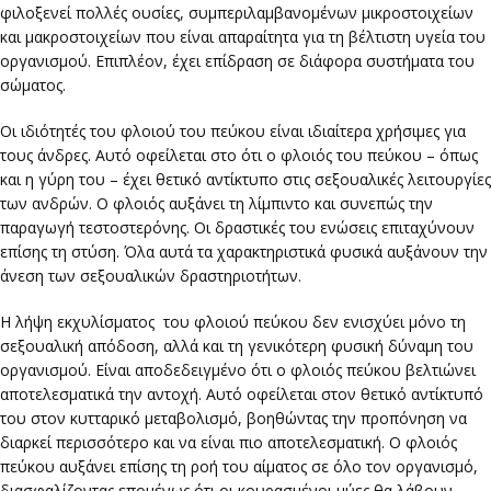
φιλοξενεί πολλές ουσίες, συμπεριλαμβανομένων μικροστοιχείων
και μακροστοιχείων που είναι απαραίτητα για τη βέλτιστη υγεία του
οργανισμού. Επιπλέον, έχει επίδραση σε διάφορα συστήματα του
σώματος.
Οι ιδιότητές του φλοιού του πεύκου είναι ιδιαίτερα χρήσιμες για
τους άνδρες. Αυτό οφείλεται στο ότι ο φλοιός του πεύκου – όπως
και η γύρη του – έχει θετικό αντίκτυπο στις σεξουαλικές λειτουργίες
των ανδρών. Ο φλοιός αυξάνει τη λίμπιντο και συνεπώς την
παραγωγή τεστοστερόνης. Οι δραστικές του ενώσεις επιταχύνουν
επίσης τη στύση. Όλα αυτά τα χαρακτηριστικά φυσικά αυξάνουν την
άνεση των σεξουαλικών δραστηριοτήτων.
Η λήψη εκχυλίσματος του φλοιού πεύκου δεν ενισχύει μόνο τη
σεξουαλική απόδοση, αλλά και τη γενικότερη φυσική δύναμη του
οργανισμού. Είναι αποδεδειγμένο ότι ο φλοιός πεύκου βελτιώνει
αποτελεσματικά την αντοχή. Αυτό οφείλεται στον θετικό αντίκτυπό
του στον κυτταρικό μεταβολισμό, βοηθώντας την προπόνηση να
διαρκεί περισσότερο και να είναι πιο αποτελεσματική. Ο φλοιός
πεύκου αυξάνει επίσης τη ροή του αίματος σε όλο τον οργανισμό,
διασφαλίζοντας επομένως ότι οι κουρασμένοι μύες θα λάβουν