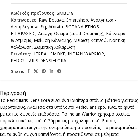
Κωδικός προϊόντος:
SMBL18
Κατηγορίες:
Raw Βότανα
,
Smartshop
,
Αναλγητικά -
Αντιφλεγμονώδη
,
Αϋπνία
,
ΒΟΤΑΝΑ ETHOS -
ΕΠΙΔΡΑΣΕΙΣ
,
Διαυγή Όνειρα (Lucid Dreaming)
,
Κάπνισμα
& Άτμισμα
,
Μείωση Κάνναβης
,
Μείωση Καπνού
,
Νοητική
Χαλάρωση
,
Σωματική Χαλάρωση
Ετικέτες:
HERBAL SMOKE
,
INDIAN WARRIOR
,
PEDICULARIS DENSIFLORA
Share:
Περιγραφή
Το Pedicularis Densiflora είναι ένα ιδιαίτερα σπάνιο βότανο για τους
Ευρωπαίους. Ανάμεσα στα υπόλοιπα Pedicularis spp. είναι το φυτό
με τις πιο δυνατές επιδράσεις. Το Indian Warrior χρησιμοποιείται
παραδοσιακά ως τσάι ή βάμμα ως μυοχαλαρωτικό. Επίσης
χρησιμοποιείται για την αντιμετώπιση της αϋπνίας. Τα μπουμπούκια
και τα άνθη συχνά καπνίζονται ή προστίθενται σε μείγματα