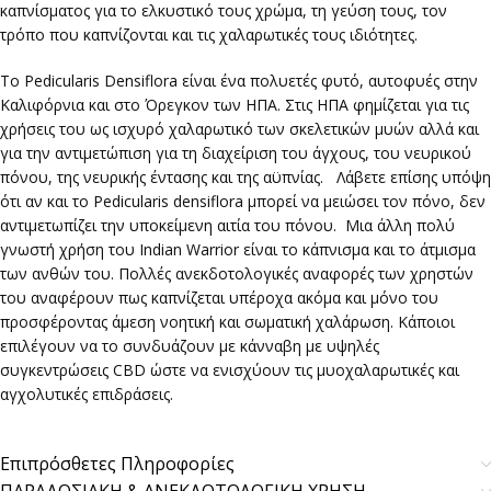
καπνίσματος για το ελκυστικό τους χρώμα, τη γεύση τους, τον
τρόπο που καπνίζονται και τις χαλαρωτικές τους ιδιότητες.
Το Pedicularis Densiflora είναι ένα πολυετές φυτό, αυτοφυές στην
Καλιφόρνια και στο Όρεγκον των ΗΠΑ. Στις ΗΠΑ φημίζεται για τις
χρήσεις του ως ισχυρό χαλαρωτικό των σκελετικών μυών αλλά και
για την αντιμετώπιση για τη διαχείριση του άγχους, του νευρικού
πόνου, της νευρικής έντασης και της αϋπνίας. Λάβετε επίσης υπόψη
ότι αν και το Pedicularis densiflora μπορεί να μειώσει τον πόνο, δεν
αντιμετωπίζει την υποκείμενη αιτία του πόνου. Μια άλλη πολύ
γνωστή χρήση του Indian Warrior είναι το κάπνισμα και το άτμισμα
των ανθών του. Πολλές ανεκδοτολογικές αναφορές των χρηστών
του αναφέρουν πως καπνίζεται υπέροχα ακόμα και μόνο του
προσφέροντας άμεση νοητική και σωματική χαλάρωση. Κάποιοι
επιλέγουν να το συνδυάζουν με κάνναβη με υψηλές
συγκεντρώσεις CBD ώστε να ενισχύουν τις μυοχαλαρωτικές και
αγχολυτικές επιδράσεις.
Επιπρόσθετες Πληροφορίες