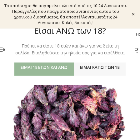
Το κατάστημα θα παραμείνει κλειστό από τις 10-24 Αυγούστου.
Παραγγελίες που πραγματοποιούνται εντός αυτού του
×
χρονικού διαστήματος, θα αποστέλλονται μετά τις 24
Αυγούστου. Καλές διακοπές!
Είσαι ΑΝΩ των 18?
EL
EN
DE
FR
Πρέπει να είστε 18 ετών και άνω για να δείτε τη
ΜΕΝΟΎ
σελίδα. Επαληθεύστε την ηλικία σας για να εισέλθετε.
ΕΊΜΑΙ 18 ΕΤΏΝ ΚΑΙ ΆΝΩ
ΕΊΜΑΙ ΚΆΤΩ ΤΩΝ 18