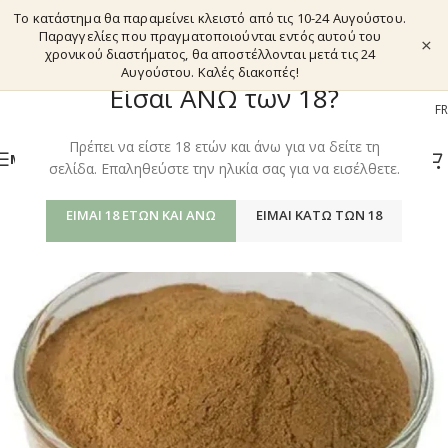
Το κατάστημα θα παραμείνει κλειστό από τις 10-24 Αυγούστου.
Παραγγελίες που πραγματοποιούνται εντός αυτού του
×
χρονικού διαστήματος, θα αποστέλλονται μετά τις 24
Αυγούστου. Καλές διακοπές!
Είσαι ΑΝΩ των 18?
EL
EN
DE
FR
Πρέπει να είστε 18 ετών και άνω για να δείτε τη
ΜΕΝΟΎ
σελίδα. Επαληθεύστε την ηλικία σας για να εισέλθετε.
ΕΊΜΑΙ 18 ΕΤΏΝ ΚΑΙ ΆΝΩ
ΕΊΜΑΙ ΚΆΤΩ ΤΩΝ 18