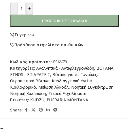
-
+
ΠΡΟΣΘΉΚΗ ΣΤΟ ΚΑΛΆΘΙ
Συγκρίνω
Πρόσθεσε στην λίστα επιθυμιών
Κωδικός προϊόντος:
FSKV79
Κατηγορίες:
Αναλγητικά - Αντιφλεγμονώδη
,
ΒΟΤΑΝΑ
ETHOS - ΕΠΙΔΡΑΣΕΙΣ
,
Βότανα για τις Γυναίκες
,
Θεραπευτικά Βότανα
,
Καρδιαγγειακή Υγεία/
Κυκλοφορικό
,
Μείωση Αλκοόλ
,
Νοητική Συγκέντρωση
,
Νοητική Χαλάρωση
,
Στερεά Εκχυλίσματα
Ετικέτες:
KUDZU
,
PUERARIA MONTANA
Share: