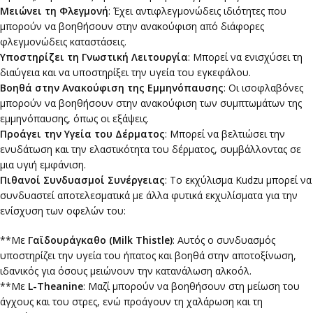
Μειώνει τη Φλεγμονή
: Έχει αντιφλεγμονώδεις ιδιότητες που
μπορούν να βοηθήσουν στην ανακούφιση από διάφορες
φλεγμονώδεις καταστάσεις.
Υποστηρίζει τη Γνωστική Λειτουργία
: Μπορεί να ενισχύσει τη
διαύγεια και να υποστηρίξει την υγεία του εγκεφάλου.
Βοηθά στην Ανακούφιση της Εμμηνόπαυσης
: Οι ισοφλαβόνες
μπορούν να βοηθήσουν στην ανακούφιση των συμπτωμάτων της
εμμηνόπαυσης, όπως οι εξάψεις.
Προάγει την Υγεία του Δέρματος
: Μπορεί να βελτιώσει την
ενυδάτωση και την ελαστικότητα του δέρματος, συμβάλλοντας σε
μια υγιή εμφάνιση.
Πιθανοί Συνδυασμοί Συνέργειας
: Το εκχύλισμα Kudzu μπορεί να
συνδυαστεί αποτελεσματικά με άλλα φυτικά εκχυλίσματα για την
ενίσχυση των οφελών του:
**Με
Γαϊδουράγκαθο (Milk Thistle)
: Αυτός ο συνδυασμός
υποστηρίζει την υγεία του ήπατος και βοηθά στην αποτοξίνωση,
ιδανικός για όσους μειώνουν την κατανάλωση αλκοόλ.
**Με
L-Theanine
: Μαζί μπορούν να βοηθήσουν στη μείωση του
άγχους και του στρες, ενώ προάγουν τη χαλάρωση και τη