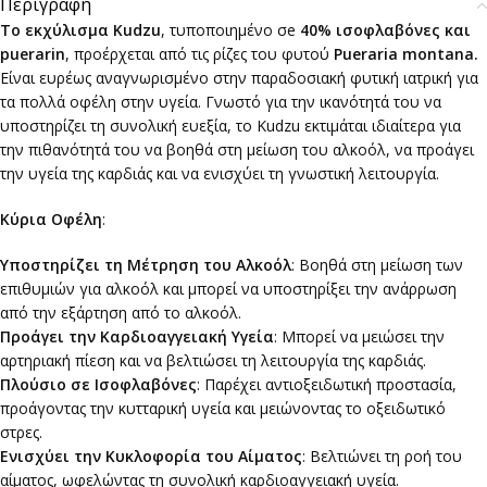
Περιγραφή
Το εκχύλισμα Kudzu
, τυποποιημένο σe
40% ισοφλαβόνες και
puerarin
, προέρχεται από τις ρίζες του φυτού
Pueraria montana.
Eίναι ευρέως αναγνωρισμένο στην παραδοσιακή φυτική ιατρική για
τα πολλά οφέλη στην υγεία. Γνωστό για την ικανότητά του να
υποστηρίζει τη συνολική ευεξία, το Kudzu εκτιμάται ιδιαίτερα για
την πιθανότητά του να βοηθά στη μείωση του αλκοόλ, να προάγει
την υγεία της καρδιάς και να ενισχύει τη γνωστική λειτουργία.
Κύρια Οφέλη
:
Υποστηρίζει τη Μέτρηση του Αλκοόλ
: Βοηθά στη μείωση των
επιθυμιών για αλκοόλ και μπορεί να υποστηρίξει την ανάρρωση
από την εξάρτηση από το αλκοόλ.
Προάγει την Καρδιοαγγειακή Υγεία
: Μπορεί να μειώσει την
αρτηριακή πίεση και να βελτιώσει τη λειτουργία της καρδιάς.
Πλούσιο σε Ισοφλαβόνες
: Παρέχει αντιοξειδωτική προστασία,
προάγοντας την κυτταρική υγεία και μειώνοντας το οξειδωτικό
στρες.
Ενισχύει την Κυκλοφορία του Αίματος
: Βελτιώνει τη ροή του
αίματος, ωφελώντας τη συνολική καρδιοαγγειακή υγεία.