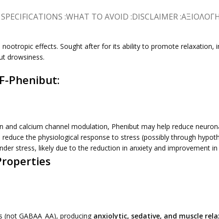
SPECIFICATIONS :
WHAT TO AVOID :
DISCLAIMER :
ΑΞΙΟΛΟΓΉΣ
 nootropic effects. Sought after for its ability to promote relaxation
out drowsiness.
F-Phenibut:
 and calcium channel modulation, Phenibut may help reduce neuronal 
reduce the physiological response to stress (possibly through hypoth
nder stress, likely due to the reduction in anxiety and improvement i
Properties
s (not GABAA_AA​), producing
anxiolytic, sedative, and muscle rela