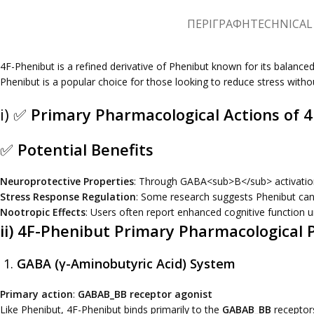
ΠΕΡΙΓΡΑΦΉ
TECHNICAL 
4F-Phenibut is a refined derivative of Phenibut known for its balanced
Phenibut is a popular choice for those looking to reduce stress with
i) ✅
Primary Pharmacological Actions of 4
✅
Potential Benefits
Neuroprotective Properties
: Through GABA<sub>B</sub> activation
Stress Response Regulation
: Some research suggests Phenibut can 
Nootropic Effects
: Users often report enhanced cognitive function u
ii) 4F-Phenibut Primary Pharmacological 
1.
GABA (γ-Aminobutyric Acid) System
Primary action
:
GABAB_BB​ receptor agonist
Like Phenibut, 4F-Phenibut binds primarily to the
GABAB_BB​
receptor