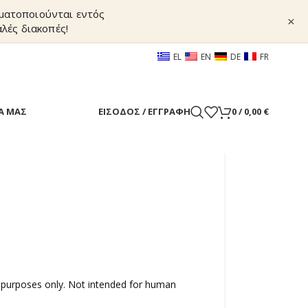
γματοποιούνται εντός
×
λές διακοπές!
EL
EN
DE
FR
Α ΜΑΣ
ΕΊΣΟΔΟΣ / ΕΓΓΡΑΦΉ
0
/
0,00
€
 purposes only. Not intended for human