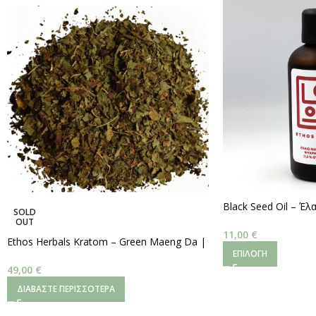
Black Seed Oil – Έ
SOLD
Ψυχρής Έκθλιψης (~4
OUT
100ml
11,00
€
Ethos Herbals Kratom – Green Maeng Da |
ΕΠΙΛΟΓΉ
Ψιλοκομμένα Φύλλα
–
250 g.
49,00
€
ΔΙΑΒΆΣΤΕ ΠΕΡΙΣΣΌΤΕΡΑ