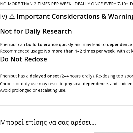
NO MORE THAN 2 TIMES PER WEEK. IDEALLY ONCE EVERY 7-10+ 
iv) ⚠️
Important Considerations & Warnin
Not for Daily Research
Phenibut can
build tolerance quickly
and may lead to
dependence
Recommended usage:
No more than 1–2 times per week
, with at 
Do Not Redose
Phenibut has a
delayed onset
(2–4 hours orally). Re-dosing too soo
Chronic or daily use may result in
physical dependence
, and sudden
Avoid prolonged or escalating use.
Μπορεί επίσης να σας αρέσει…