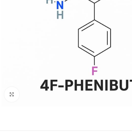
Κάντε κλικ για μεγέθυνση