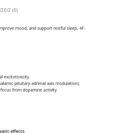
ΕΙΣ (0)
, improve mood, and support restful sleep, 4F-
excitotoxicity.
alamic-pituitary-adrenal axis modulation).
n focus from dopamine activity.
xant effects
.