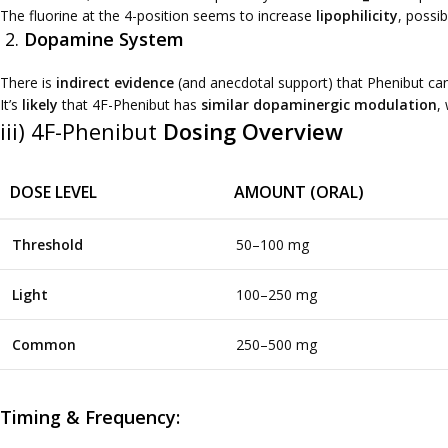
The fluorine at the 4-position seems to increase
lipophilicity
, possib
2.
Dopamine System
There is
indirect evidence
(and anecdotal support) that Phenibut ca
It’s
likely
that 4F-Phenibut has
similar dopaminergic modulation
,
iii) 4F-Phenibut
Dosing Overview
DOSE LEVEL
AMOUNT (ORAL)
Threshold
50–100 mg
Light
100–250 mg
Common
250–500 mg
Timing & Frequency: