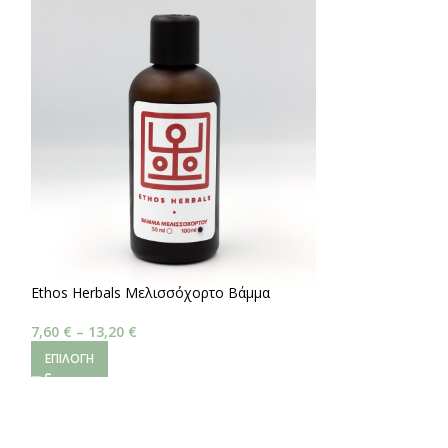
Ethos Herbals Μελισσόχορτο Βάμμα
Ashwagandha
7,60
€
–
13,20
€
3,40
€
–
5,20
€
ΕΠΙΛΟΓΉ
ΕΠΙΛΟΓΉ