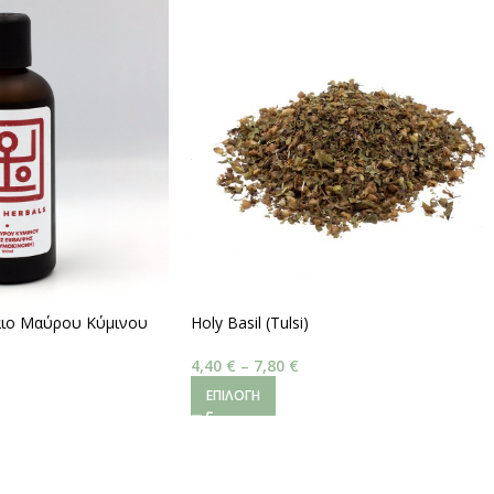
λαιο Μαύρου Κύμινου
Holy Basil (Tulsi)
,5 % Volatile Oils)
4,40
€
–
7,80
€
ΕΠΙΛΟΓΉ