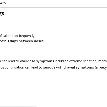
DAYS
gs
if taken too frequently.
least
3 days between doses
.
n can lead to
overdose symptoms
including extreme sedation, moto
 discontinuation can lead to
serious withdrawal symptoms
(anxiety