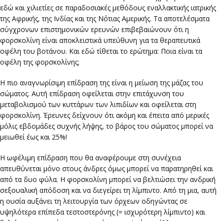
εδώ και χιλιετίες σε παραδοσιακές μεθόδους εναλλακτικής ιατρικής
της Αφρικής, της Ινδίας και της Νότιας Αμερικής. Τα αποτελέσματα
σύγχρονων επιστημονικών ερευνών επιβεβαιώνουν ότι η
φορσκολίνη είναι αποκλειστικά υπεύθυνη για τα θεραπευτικά
οφέλη του βοτάνου. Και εδώ τίθεται το ερώτημα: Ποια είναι τα
οφέλη της φορσκολίνης;
Η πιο αναγνωρίσιμη επίδραση της είναι η μείωση της μάζας του
σώματος. Αυτή επίδραση οφείλεται στην επιτάχυνση του
μεταβολισμού των κυττάρων των λιπιδίων και οφείλεται στη
φορσκολίνη. Έρευνες δείχνουν ότι ακόμη και έπειτα από μερικές
μόλις εβδομάδες συχνής λήψης, το βάρος του σώματος μπορεί να
μειωθεί έως και 25%!
Η ωφέλιμη επίδραση που θα αναφέρουμε στη συνέχεια
απευθύνεται μόνο στους άνδρες όμως μπορεί να παρατηρηθεί και
από τα δυο φύλα. Η φορσκολίνη μπορεί να βελτιώσει την ανδρική
σεξουαλική απόδοση και να διεγείρει τη λίμπιντο. Από τη μια, αυτή
η ουσία αυξάνει τη λειτουργία των όρχεων οδηγώντας σε
υψηλότερα επίπεδα τεστοστερόνης (= ισχυρότερη λίμπιντο) και