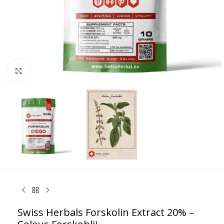
Κάντε κλικ για μεγέθυνση
Swiss Herbals Forskolin Extract 20% –