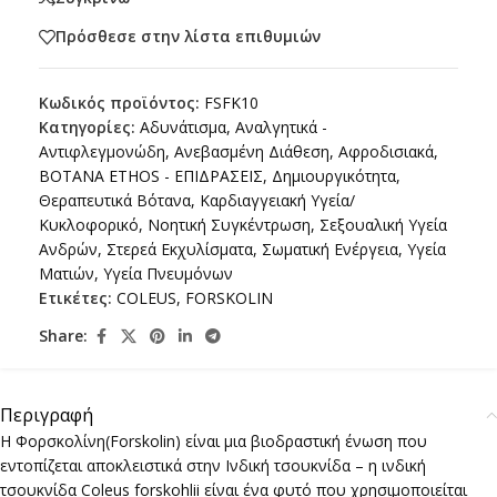
Πρόσθεσε στην λίστα επιθυμιών
Κωδικός προϊόντος:
FSFK10
Κατηγορίες:
Αδυνάτισμα
,
Αναλγητικά -
Αντιφλεγμονώδη
,
Ανεβασμένη Διάθεση
,
Αφροδισιακά
,
ΒΟΤΑΝΑ ETHOS - ΕΠΙΔΡΑΣΕΙΣ
,
Δημιουργικότητα
,
Θεραπευτικά Βότανα
,
Καρδιαγγειακή Υγεία/
Κυκλοφορικό
,
Νοητική Συγκέντρωση
,
Σεξουαλική Υγεία
Ανδρών
,
Στερεά Εκχυλίσματα
,
Σωματική Ενέργεια
,
Υγεία
Ματιών
,
Υγεία Πνευμόνων
Ετικέτες:
COLEUS
,
FORSKOLIN
Share:
Περιγραφή
Η Φορσκολίνη(Forskolin) είναι μια βιοδραστική ένωση που
εντοπίζεται αποκλειστικά στην Ινδική τσουκνίδα – η ινδική
τσουκνίδα Coleus forskohlii είναι ένα φυτό που χρησιμοποιείται