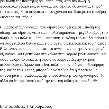
βελτίωση της ποιότητας του σπέρματος. Από την άλλη, η
φορσκολίνη διαστέλει τα αγγεία του αίματος αυξάνοντας τη ροή
του αίματος. Κατά συνέπεια επιτυγχάνεται και διατηρείται η πλήρης
διέγερση του πέους.
Η διαστολή των αγγείων του αίματος οδηγεί και σε μείωση της
πίεσης του αίματος. Αυτό είναι πολύ σημαντικό – μεγάλο μέρος του
πληθυσμού παλεύει με την υπέρταση. Η Ινδική τσουκνίδα φαίνεται
να συσχετίζεται θετικά και με την υγεία της καρδιάς και του ήπατος.
Βελτιώνοντας τη ροή αίματος στα αγγεία των αρτηριών, η παροχή
οξυγόνου και θρεπτικών στοιχείων στην καρδιά βελτιώνονται. Και
όσον αφορά το συκώτι, η ουσία αυξορρυθμίζει την έκκριση
πολλαπλών ενζύμων που είναι πολύ σημαντικά για τη διατήρηση
της υγείας του. Τέλος, μπορούμε να πούμε ότι η φορσκολίνη
υποστηρίζει τη διαδικασία της αποτοξίνωσης του οργανισμού! Τι
άλλο να ζητήσει κανείς από την ταπεινή Ινδική τσουκνίδα; 🙂
Επιπρόσθετες Πληροφορίες