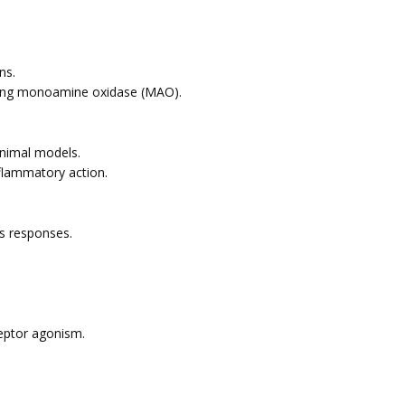
ns.
biting monoamine oxidase (MAO).
nimal models.
nflammatory action.
s responses.
eptor agonism.