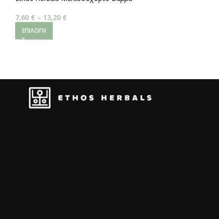
7,60
€
–
13,20
€
3,40
€
–
5,20
€
ΕΠΙΛΟΓΉ
ΕΠΙΛΟΓΉ