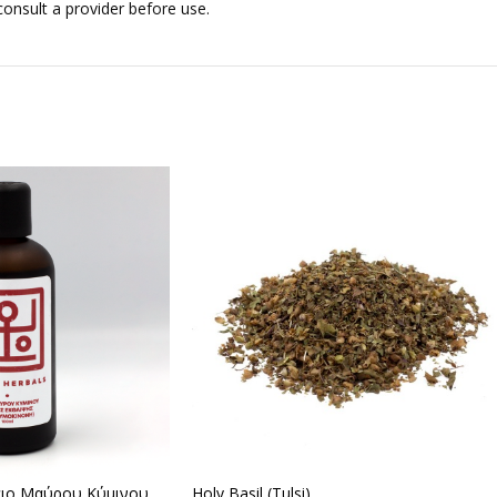
nsult a provider before use.
λαιο Μαύρου Κύμινου
Holy Basil (Tulsi)