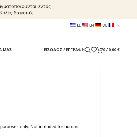
ραγματοποιούνται εντός
Καλές διακοπές!
EL
EN
DE
FR
Α ΜΑΣ
ΕΊΣΟΔΟΣ / ΕΓΓΡΑΦΉ
0
/
0,00
€
 purposes only. Not intended for human