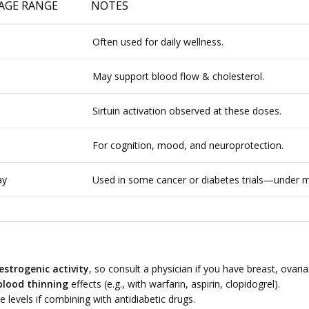
GE RANGE
NOTES
Often used for daily wellness.
May support blood flow & cholesterol.
Sirtuin activation observed at these doses.
For cognition, mood, and neuroprotection.
ay
Used in some cancer or diabetes trials—under me
estrogenic activity
, so consult a physician if you have breast, ovari
blood thinning
effects (e.g., with warfarin, aspirin, clopidogrel).
e levels if combining with antidiabetic drugs.