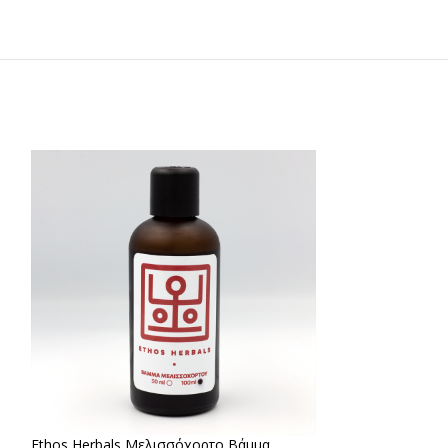
Ethos Herbals Μελισσόχορτο Βάμμα
Ashwagandha