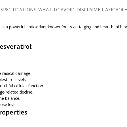
SPECIFICATIONS :
WHAT TO AVOID :
DISCLAIMER :
ΑΞΙΟΛΟΓΉΣ
s a powerful antioxidant known for its anti-aging and heart health bene
esveratrol:
e radical damage.
esterol levels.
uthful cellular function.
e-related decline.
ne balance.
ose levels.
roperties