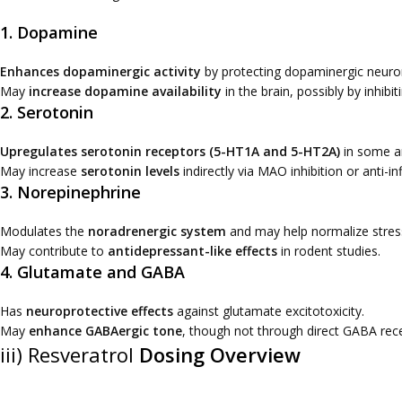
1. Dopamine
Enhances dopaminergic activity
by protecting dopaminergic neuro
May
increase dopamine availability
in the brain, possibly by inhi
2. Serotonin
Upregulates serotonin receptors (5-HT1A and 5-HT2A)
in some a
May increase
serotonin levels
indirectly via MAO inhibition or anti-i
3. Norepinephrine
Modulates the
noradrenergic system
and may help normalize stres
May contribute to
antidepressant-like effects
in rodent studies.
4. Glutamate and GABA
Has
neuroprotective effects
against glutamate excitotoxicity.
May
enhance GABAergic tone
, though not through direct GABA rec
iii) Resveratrol
Dosing Overview