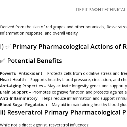
ΠΕΡΙΓΡΑΦΉ
TECHNICAL 
Derived from the skin of red grapes and other botanicals, Resveratrol i
inflammation response, and overall vitality.
i) ✅
Primary Pharmacological Actions of R
✅
Potential Benefits
Powerful Antioxidant
– Protects cells from oxidative stress and fre
Heart Health
– Supports healthy blood pressure, circulation, and chol
Anti-Aging Properties
– May activate longevity genes and support yo
Brain Support
– Promotes cognitive function and protects against ag
Anti-Inflammatory
– Helps reduce inflammation and support immu
Blood Sugar Regulation
– May aid in maintaining healthy blood gluc
ii) Resveratrol Primary Pharmacological P
While not a direct agonist, resveratrol influences: