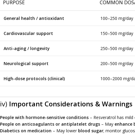
PURPOSE
COMMON DOSA
General health / antioxidant
100–250 mg/day
Cardiovascular support
150–500 mg/day
Anti-aging / longevity
250–500 mg/day
Neurological support
200–500 mg/day
High-dose protocols (clinical)
1000–2000 mg/d
iv)
Important Considerations & Warnings
People with hormone-sensitive conditions
– Resveratrol has mild
People on anticoagulants or antiplatelet drugs
– May
enhance 
Diabetics on medication
– May lower
blood sugar
; monitor glucos