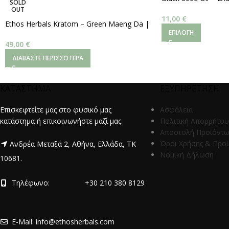
SOLD
Ψυχρής Έκθλιψης (~4
OUT
100ml
11,00
€
Ethos Herbals Kratom – Green Maeng Da |
ΕΠΙΛΟΓΉ
Ψιλοκομμένα Φύλλα
–
250 g.
49,00
€
ΔΙΑΒΆΣΤΕ ΠΕΡΙΣΣΌΤΕΡΑ
ΚΑΤΑΣΤΗΜΑ
ΕΞΥΠΗΡΕΤΗΣΗ
Επισκεφτείτε μας στο φυσικό μας
Ασφάλεια
κατάστημα ή επικοινωνήστε μαζί μας.
Πολιτική Απορρήτου
Αποστολή Προϊόντ
Όροι Χρήσης & Προ
Ανδρέα Μεταξά 2, Αθήνα, Ελλάδα, ΤΚ
Νομική Δήλωση
10681.
Τηλέφωνο:
+30 210 380 8129
E-Mail: info@ethosherbals.com