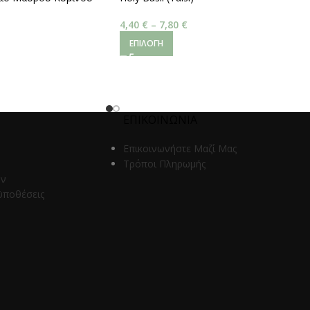
,5 % Volatile Oils)
4,40
€
–
7,80
€
ΕΠΙΛΟΓΉ
ΕΠΙΚΟΙΝΩΝΙΑ
Επικοινωνήστε Μαζί Μας
Τρόποι Πληρωμής
ων
ϋποθέσεις