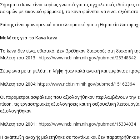
Σήμερα το kava είναι κυρίως γνωστό για τις αγχολυτικές ιδιότητε
δοκιμών με εικονικό φάρμακο), το kava φαίνεται να είναι αξιόπιστο
Επίσης είναι φαινομενικά αποτελεσματικό για τη θεραπεία διαταραχ
Μελέτες για το Kava kava
To kava δεν είναι εθιστικό. Δεν βρέθηκαν διαφορές στη διακοπή της
Μελέτη του 2013 :
https://www.ncbi.nlm.nih.gov/pubmed/23348842
Σύμφωνα με τη μελέτη, η λήψη ήταν καλά ανεκτή και εμφάνισε προφ
Μελέτη του 2004:
https://www.ncbi.nlm.nih.gov/pubmed/15162364
Οι παράμετροι ασφάλειας που αξιολογήθηκαν περιλαμβάνουν την ε
πίεση, τις εργαστηριακές αξιολογήσεις και τη σεξουαλική λειτουργ
αξιολογήθηκαν.
Μελέτη του 2001 :
https://www.ncbi.nlm.nih.gov/pubmed/15334034
Η ανάπτυξη ανοχής μελετήθηκε σε ποντίκια και δεν παρατηρήθηκε κ