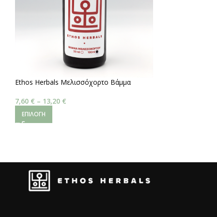
Ethos Herbals Μελισσόχορτο Βάμμα
Ashwagandha
7,60
€
–
13,20
€
3,40
€
–
5,20
€
ΕΠΙΛΟΓΉ
ΕΠΙΛΟΓΉ