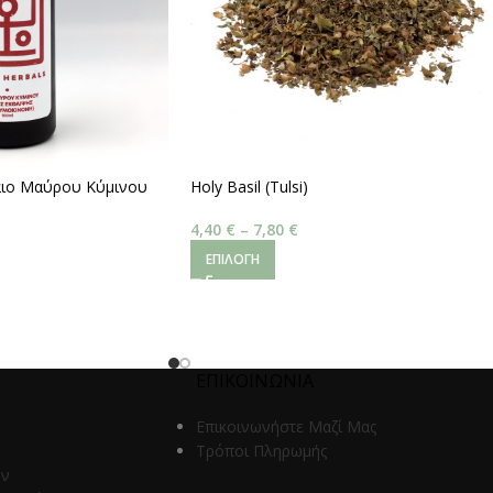
λαιο Μαύρου Κύμινου
Holy Basil (Tulsi)
,5 % Volatile Oils)
4,40
€
–
7,80
€
ΕΠΙΛΟΓΉ
ΕΠΙΚΟΙΝΩΝΙΑ
Επικοινωνήστε Μαζί Μας
Τρόποι Πληρωμής
ων