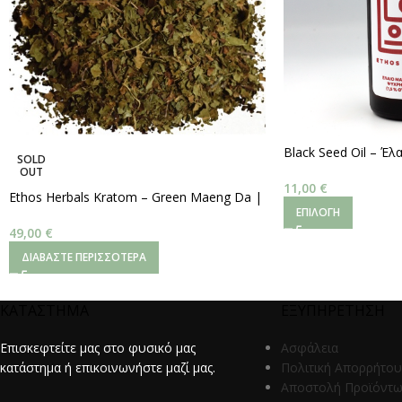
Black Seed Oil – Έ
SOLD
Ψυχρής Έκθλιψης (~4
OUT
100ml
11,00
€
Ethos Herbals Kratom – Green Maeng Da |
ΕΠΙΛΟΓΉ
Ψιλοκομμένα Φύλλα
–
250 g.
49,00
€
ΔΙΑΒΆΣΤΕ ΠΕΡΙΣΣΌΤΕΡΑ
ΚΑΤΑΣΤΗΜΑ
ΕΞΥΠΗΡΕΤΗΣΗ
Επισκεφτείτε μας στο φυσικό μας
Ασφάλεια
κατάστημα ή επικοινωνήστε μαζί μας.
Πολιτική Απορρήτου
Αποστολή Προϊόντ