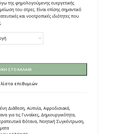
όγω της φημολογούμενης ευεργετικής
μείωση του στρες. Είναι επίσης σημαντικό
τευτικές και νοοτροπικές ιδιότητες που
.
ΚΗ ΣΤΟ ΚΑΛΆΘΙ
 λίστα επιθυμιών
ένη Διάθεση
,
Αϋπνία
,
Αφροδισιακά
,
ανα για τις Γυναίκες
,
Δημιουργικότητα
,
εραπευτικά Βότανα
,
Νοητική Συγκέντρωση
,
σματα