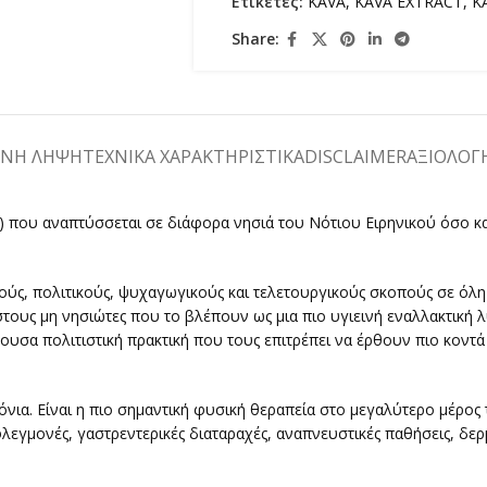
Ετικέτες:
KAVA
,
KAVA EXTRACT
,
K
Share:
ΕΝΗ ΛΗΨΗ
ΤΕΧΝΙΚΑ ΧΑΡΑΚΤΗΡΙΣΤΙΚΑ
DISCLAIMER
ΑΞΙΟΛΟΓΉ
m) που αναπτύσσεται σε διάφορα νησιά του Νότιου Ειρηνικού όσο 
ικούς, πολιτικούς, ψυχαγωγικούς και τελετουργικούς σκοπούς σε όλ
ές στους μη νησιώτες που το βλέπουν ως μια πιο υγιεινή εναλλακτική
φέρουσα πολιτιστική πρακτική που τους επιτρέπει να έρθουν πιο κον
όνια. Είναι η πιο σημαντική φυσική θεραπεία στο μεγαλύτερο μέρος 
εγμονές, γαστρεντερικές διαταραχές, αναπνευστικές παθήσεις, δερμ