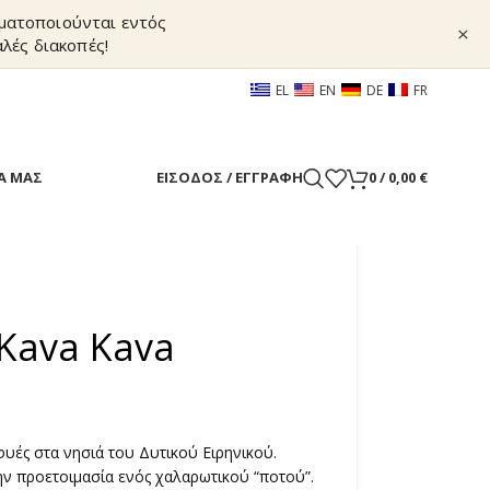
γματοποιούνται εντός
×
λές διακοπές!
EL
EN
DE
FR
Α ΜΑΣ
ΕΊΣΟΔΟΣ / ΕΓΓΡΑΦΉ
0
/
0,00
€
 Kava Kava
φυές στα νησιά του Δυτικού Ειρηνικού.
ην προετοιμασία ενός χαλαρωτικού “ποτού”.