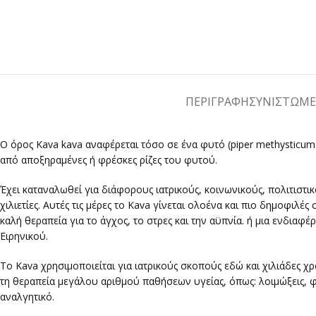
ΠΕΡΙΓΡΑΦΉ
ΣΥΝΙΣΤΩΜ
Ο όρος Kava kava αναφέρεται τόσο σε ένα φυτό (piper methysticu
από αποξηραμένες ή φρέσκες ρίζες του φυτού.
Έχει καταναλωθεί για διάφορους ιατρικούς, κοινωνικούς, πολιτιστ
χιλιετίες. Αυτές τις μέρες το Kava γίνεται ολοένα και πιο δημοφιλ
καλή θεραπεία για το άγχος, το στρες και την αϋπνία. ή μια ενδια
Ειρηνικού.
Το Kava χρησιμοποιείται για ιατρικούς σκοπούς εδώ και χιλιάδες χρ
τη θεραπεία μεγάλου αριθμού παθήσεων υγείας, όπως: λοιμώξεις, φλ
αναλγητικό.