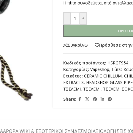
Η πίπα συνοδεύεται από ανταλλακτ
-
+
ΠΡΟΣΘΉ
Συγκρίνω
Πρόσθεσε στην
Κωδικός προϊόντος:
HSRGT954
Κατηγορίες:
Vapeshop
,
Πίπες Καύ
Ετικέτες:
CERAMIC CHILLUM
,
CHI
EXTRACTS
,
HEADSHOP GLASS PIPE
ΤΣΕΛΕΜΙ
,
ΤΣΕΛΕΜΙ
,
ΤΣΕΛΕΜΙ ΣΟΚ
Share:
ΚΑ
ΑΡΘΡΑ WIKI & ΕΞΩΤΕΡΙΚΟΙ ΣΥΝΔΕΣΜΟΙ
ΑΞΙΟΛΟΓΉΣΕΙΣ (0