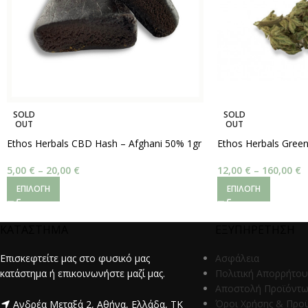
SOLD
SOLD
OUT
OUT
Ethos Herbals CBD Hash – Afghani 50% 1gr
Ethos Herbals Gree
5,00
€
–
20,00
€
12,00
€
–
160,00
€
ΕΠΙΛΟΓΉ
ΕΠΙΛΟΓΉ
ΚΑΤΑΣΤΗΜΑ
ΕΞΥΠΗΡΕΤΗΣΗ
Επισκεφτείτε μας στο φυσικό μας
Ασφάλεια
κατάστημα ή επικοινωνήστε μαζί μας.
Πολιτική Απορρήτου
Αποστολή Προϊόντ
Όροι Χρήσης & Προ
Ανδρέα Μεταξά 2, Αθήνα, Ελλάδα, ΤΚ