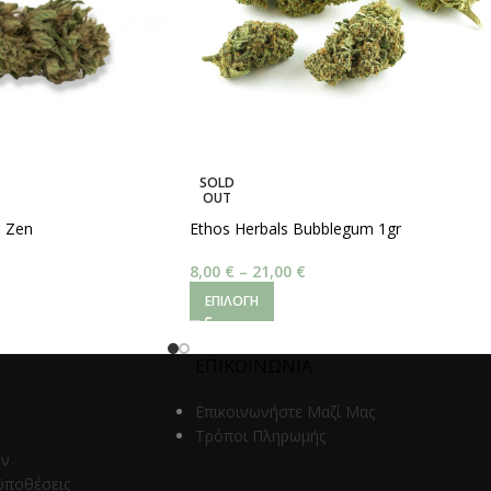
SOLD
OUT
n Zen
Ethos Herbals Bubblegum 1gr
8,00
€
–
21,00
€
ΕΠΙΛΟΓΉ
ΕΠΙΚΟΙΝΩΝΙΑ
Επικοινωνήστε Μαζί Μας
Τρόποι Πληρωμής
ων
ϋποθέσεις