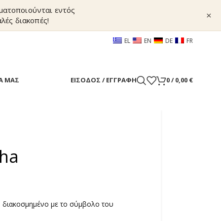
γματοποιούνται εντός
×
λές διακοπές!
EL
EN
DE
FR
Α ΜΑΣ
ΕΊΣΟΔΟΣ / ΕΓΓΡΑΦΉ
0
/
0,00
€
sha
η, διακοσμημένο με το σύμβολο του