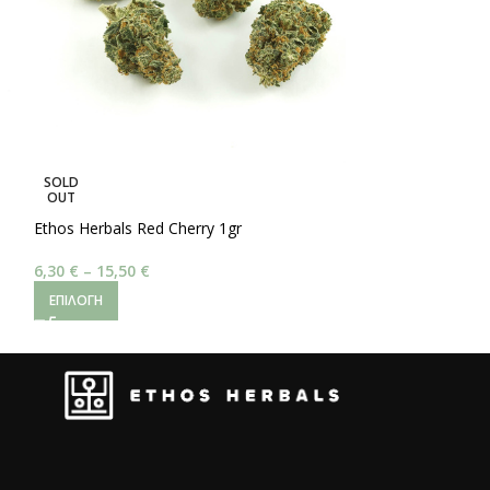
SOLD
SOLD
OUT
OUT
Ethos Herbals Red Cherry 1gr
Amnesia HZ
6,30
€
–
15,50
€
7,00
€
–
18,00
€
ΕΠΙΛΟΓΉ
ΕΠΙΛΟΓΉ