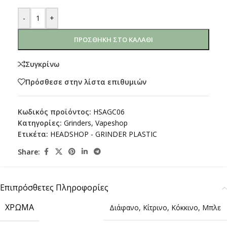
-
+
ΠΡΟΣΘΉΚΗ ΣΤΟ ΚΑΛΆΘΙ
Συγκρίνω
Πρόσθεσε στην λίστα επιθυμιών
Κωδικός προϊόντος:
HSAGC06
Κατηγορίες:
Grinders
,
Vapeshop
Ετικέτα:
HEADSHOP - GRINDER PLASTIC
Share:
Επιπρόσθετες Πληροφορίες
ΧΡΏΜΑ
Διάφανο
,
Κίτρινο
,
Κόκκινο
,
Μπλε