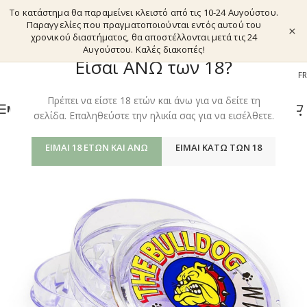
Το κατάστημα θα παραμείνει κλειστό από τις 10-24 Αυγούστου.
Παραγγελίες που πραγματοποιούνται εντός αυτού του
×
χρονικού διαστήματος, θα αποστέλλονται μετά τις 24
Αυγούστου. Καλές διακοπές!
Είσαι ΑΝΩ των 18?
EL
EN
DE
FR
Πρέπει να είστε 18 ετών και άνω για να δείτε τη
ΜΕΝΟΎ
σελίδα. Επαληθεύστε την ηλικία σας για να εισέλθετε.
ΕΊΜΑΙ 18 ΕΤΏΝ ΚΑΙ ΆΝΩ
ΕΊΜΑΙ ΚΆΤΩ ΤΩΝ 18