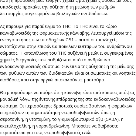
Αυτή η πρόσδεση μιας ενεργής χημικής/βιοχημικής ουσίας με τους
υποδοχείς προκαλεί την αύξηση ή τη μείωση των ρυθμών
λειτουργίας συγκεκριμένων βιολογικών αντιδράσεων.
Ας πάρουμε για παράδειγμα το THC. Το THC είναι το κύριο
κανναβινοειδές της φαρμακευτικής κάνναβης. Λειτουργεί μέσω της
ενεργοποίησης των υποδοχέων CB1 – αυτοί οι υποδοχείς
εντοπίζονται στην επιφάνεια ποικίλων κυττάρων του ανθρώπινου
σώματος. Η κατανάλωση του THC αυξάνει ή μειώνει συγκεκριμένες
χημικές διεργασίες που ρυθμίζονται από το ανθρώπινο
ενδοκανναβινοειδές σύστημα. Συνέπεια της αύξησης ή της μείωσης
των ρυθμών αυτών των διαδικασιών είναι οι σωματικές και νοητικές
αισθήσεις που στην αργκώ αποκαλούνται μαστούρα.
Θα μπορούσαμε να πούμε ότι η κάνναβη είναι από κάποιες απόψεις
μοναδική λόγω της έντονης επίδρασης της στο ενδοκανναβινοειδές
σύστημα. Οι περισσότερες δραστικές ουσίες βοτάνων ή φαρμάκων
επηρεάζουν τη σηματοδότηση νευροδιαβιβαστών όπως η
σεροτονίνη, η ντοπαμίνη, το γ-αμινοβουτυρικό οξύ (GABA), η
ακετυλοχολίνη, η νορανδρελανίνη. Μπορείτε να διαβάσετε
περισσότερα για τους νευροδιαβιβαστές εδώ: