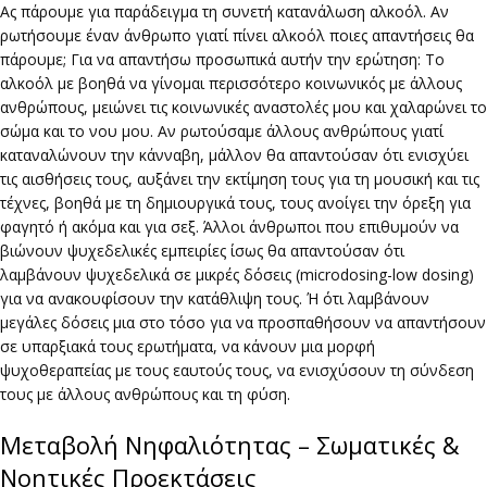
Ας πάρουμε για παράδειγμα τη συνετή κατανάλωση αλκοόλ. Αν
ρωτήσουμε έναν άνθρωπο γιατί πίνει αλκοόλ ποιες απαντήσεις θα
πάρουμε; Για να απαντήσω προσωπικά αυτήν την ερώτηση: Το
αλκοόλ με βοηθά να γίνομαι περισσότερο κοινωνικός με άλλους
ανθρώπους, μειώνει τις κοινωνικές αναστολές μου και χαλαρώνει το
σώμα και το νου μου. Αν ρωτούσαμε άλλους ανθρώπους γιατί
καταναλώνουν την κάνναβη, μάλλον θα απαντούσαν ότι ενισχύει
τις αισθήσεις τους, αυξάνει την εκτίμηση τους για τη μουσική και τις
τέχνες, βοηθά με τη δημιουργικά τους, τους ανοίγει την όρεξη για
φαγητό ή ακόμα και για σεξ. Άλλοι άνθρωποι που επιθυμούν να
βιώνουν ψυχεδελικές εμπειρίες ίσως θα απαντούσαν ότι
λαμβάνουν ψυχεδελικά σε μικρές δόσεις (microdosing-low dosing)
για να ανακουφίσουν την κατάθλιψη τους. Ή ότι λαμβάνουν
μεγάλες δόσεις μια στο τόσο για να προσπαθήσουν να απαντήσουν
σε υπαρξιακά τους ερωτήματα, να κάνουν μια μορφή
ψυχοθεραπείας με τους εαυτούς τους, να ενισχύσουν τη σύνδεση
τους με άλλους ανθρώπους και τη φύση.
Μεταβολή Νηφαλιότητας – Σωματικές &
Νοητικές Προεκτάσεις