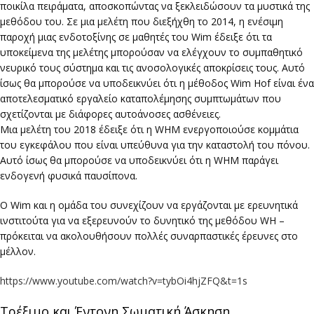
ποικίλα πειράματα, αποσκοπώντας να ξεκλειδώσουν τα μυστικά της
μεθόδου του. Σε μια μελέτη που διεξήχθη το 2014, η ενέσιμη
παροχή μιας ενδοτοξίνης σε μαθητές του Wim έδειξε ότι τα
υποκείμενα της μελέτης μπορούσαν να ελέγχουν το συμπαθητικό
νευρικό τους σύστημα και τις ανοσολογικές αποκρίσεις τους. Αυτό
ίσως θα μπορούσε να υποδεικνύει ότι η μέθοδος Wim Hof είναι ένα
αποτελεσματικό εργαλείο καταπολέμησης συμπτωμάτων που
σχετίζονται με διάφορες αυτοάνοσες ασθένειες.
Μια μελέτη του 2018 έδειξε ότι η WHM ενεργοποιούσε κομμάτια
του εγκεφάλου που είναι υπεύθυνα για την καταστολή του πόνου.
Αυτό ίσως θα μπορούσε να υποδεικνύει ότι η WHM παράγει
ενδογενή φυσικά παυσίπονα.
Ο Wim και η ομάδα του συνεχίζουν να εργάζονται με ερευνητικά
ινστιτούτα για να εξερευνούν το δυνητικό της μεθόδου WH –
πρόκειται να ακολουθήσουν πολλές συναρπαστικές έρευνες στο
μέλλον.
https://www.youtube.com/watch?v=tybOi4hjZFQ&t=1s
Τρέξιμο και Έντονη Σωματική Άσκηση