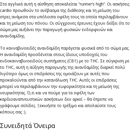
Στα αγγλικά αυτή η αίσθηση αποκαλείται “runner’s high”. Οι ασκήσεις
cardio προωθούν το ανέβασμα της διάθεσης και τη μείωση του
στρες ανάμεσα στα υπόλοιπα οφέλη τους τα οποία περιλαμβάνουν
και τη μείωση του πόνου. Οι σύγχρονες έρευνες έχουν δείξει ότι το
σώμα μας αυξάνει την παραγωγή φυσικών ενδορφινών και
ανανδαμίδης.
Το κανναβινοειδές ανανδαμίδη παράγεται φυσικά από το σώμα μας.
Η ανανδαμίδη προσδένεται στους ίδιους υποδοχείς του
ενδοκανναβινοειδούς συστήματος (CB1) με το THC. Σε σύγκριση με
το THC, αυτή η αύξηση παραγωγής της ανανδαμίδης διαρκεί πολύ
λιγότερο όμως οι επιδράσεις της ομοιάζουν με αυτές που
προκαλούνται από την κατανάλωση THC. Αυτές οι επιδράσεις
μπορεί να περιλαμβάνουν την ευφορικότητα και τη μείωση της
νευρικότητας. Ό,τι και να πούμε για τα οφέλη των
καρδιοαναπνευστικών ασκήσεων δεν αρκεί – θα έπρεπε να
γράψουμε σελίδες. Ξεκινήστε το τρέξιμο και απολαύστε τους
κόπους σας :).
Συνειδητά Όνειρα