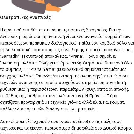
Ολοτροπικές Αναπνοές
H αναπνοή συνδέεται στενά με τις νοητικές διεργασίες. Για την
Ανατολική παράδοση, η αναπνοή είναι ένα αναγκαίο “κομμάτι” των
περισσότερων πρακτικών διαλογισμού. Παίζει τον κομβικό ρόλο για
τη διαλογιστική κατάσταση της συνείδησης, η οποία αποκαλείται και
“Samadhi”. Η αναπνοή αποκαλείται “Prana”. Πράνα σημαίνει
“αναπνοή” αλλά και “ενέργεια” (η συνειδητότητα που διαπερνά όλο
το σύμπαν). Η “Prana-Yama” (κυριολεκτικά σημαίνει “σταμάτημα/
έλεγχος” αλλά και “άνοδος/επέκταση της αναπνοής”) είναι ένα σετ
τεχνικών αναπνοής οι οποίες στοχεύουν στην άμεση συνειδητή
ρύθμιση μιας ή περισσότερων παραμέτρων (συχνότητα αναπνοής,
το βάθος της, ρυθμοί εισπνοών/εκπνοών). Η Πράνα – Γιάμα
σχετίζεται πρωταρχικά με τεχνικές γιόγκα αλλά είναι και κομμάτι
πολλών διαφορετικών διαλογιστικών πρακτικών.
Δυτικοί ασκητές τεχνικών αναπνοών ανέπτυξαν τις δικές τους
τεχνικές και τις έκαναν περισσότερο δημοφιλείς στο Δυτικό Κόσμο.