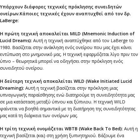
Υπάρχουν διάφορες τεχνικές πρόκλησης συνειδητών
ονείρων.Κάποιες τεχνικές έχουν αναπτυχθεί από τον δρ.
LaBerge:
Η πρώτη τεχνική αποκαλείται MILD (Mnemonic Induction of
Lucid Dreams):
Αυτή η τεχνική αναπτύχθηκε από τον LaBerge το
1980. Βασίζεται στην ανάκληση ενός ονείρου που μας έχει κάνει
εντύπωση στο μνημονικό μας. Η τεχνική εφαρμόζεται λίγο πριν τον
ύπνο – θεωρητικά μπορεί να οδηγήσει στην πρόκληση ενός
συνειδητού ονείρου.
Η δεύτερη τεχνική αποκαλείται WILD (Wake Initiated Lucid
Dreaming):
Αυτή η τεχνική βασίζεται στην πρόκληση μιας
υπναγωγικής παραίσθησης ενώ διατηρούμε τη συνειδητότητα μας
σε μια κατάσταση μεταξύ ύπνου και ξύπνιου. Η τεχνική WILD
φαίνεται να βοηθά σημαντικά με τη διατήρηση της συνειδητότητας
μας κατά τη διάρκεια των ονείρων μας.
Η τρίτη τεχνική ονομάζεται WBTB (Wake Back To Bed):
Αυτή η
τεχνική βασίζεται (και) στη χρήση ξυπνητηριού. Βάζουμε ένα