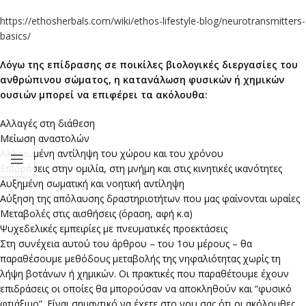
https://ethosherbals.com/wiki/ethos-lifestyle-blog/neurotransmitters-
basics/
Λόγω της επίδρασης σε ποικίλες βιολογικές διεργασίες του
ανθρώπινου σώματος, η κατανάλωση φυσικών ή χημικών
ουσιών μπορεί να επιφέρει τα ακόλουθα:
Αλλαγές στη διάθεση
Μείωση αναστολών
Αλλοιωμένη αντίληψη του χώρου και του χρόνου
Επιδράσεις στην ομιλία, στη μνήμη και στις κινητικές ικανότητες
Αυξημένη σωματική και νοητική αντίληψη
Αύξηση της απόλαυσης δραστηριοτήτων που μας φαίνονται ωραίες
Μεταβολές στις αισθήσεις (όραση, αφή κ.α)
Ψυχεδελικές εμπειρίες με πνευματικές προεκτάσεις
Στη συνέχεια αυτού του άρθρου – του 1ου μέρους – θα
παραθέσουμε μεθόδους μεταβολής της νηφαλιότητας χωρίς τη
λήψη βοτάνων ή χημικών. Οι πρακτικές που παραθέτουμε έχουν
επιδράσεις οι οποίες θα μπορούσαν να αποκληθούν και “φυσικό
φτιάξιμο”. Είναι σημαντικό να έχετε στο νου σας ότι οι ακόλουθες