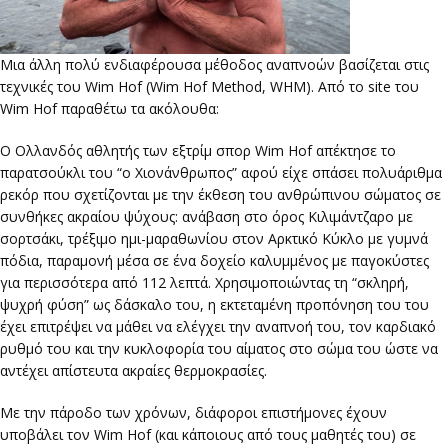
Μια άλλη πολύ ενδιαφέρουσα μέθοδος αναπνοών βασίζεται στις
τεχνικές του Wim Hof (Wim Hof Method, WHM). Από το site του
Wim Hof παραθέτω τα ακόλουθα:
O Ολλανδός αθλητής των εξτρίμ σπορ Wim Hof απέκτησε το
παρατσούκλι του “ο Χιονάνθρωπος” αφού είχε σπάσει πολυάριθμα
ρεκόρ που σχετίζονται με την έκθεση του ανθρώπινου σώματος σε
συνθήκες ακραίου ψύχους: ανάβαση στο όρος Κιλιμάντζαρο με
σορτσάκι, τρέξιμο ημι-μαραθωνίου στον Αρκτικό Κύκλο με γυμνά
πόδια, παραμονή μέσα σε ένα δοχείο καλυμμένος με παγοκύστες
για περισσότερα από 112 λεπτά. Χρησιμοποιώντας τη “σκληρή,
ψυχρή φύση” ως δάσκαλο του, η εκτεταμένη προπόνηση του του
έχει επιτρέψει να μάθει να ελέγχει την αναπνοή του, τον καρδιακό
ρυθμό του και την κυκλοφορία του αίματος στο σώμα του ώστε να
αντέχει απίστευτα ακραίες θερμοκρασίες.
Με την πάροδο των χρόνων, διάφοροι επιστήμονες έχουν
υποβάλει τον Wim Hof (και κάποιους από τους μαθητές του) σε