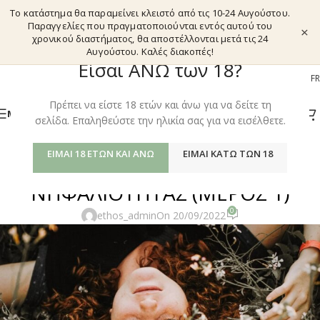
Το κατάστημα θα παραμείνει κλειστό από τις 10-24 Αυγούστου.
Παραγγελίες που πραγματοποιούνται εντός αυτού του
×
χρονικού διαστήματος, θα αποστέλλονται μετά τις 24
Αυγούστου. Καλές διακοπές!
Είσαι ΑΝΩ των 18?
EL
EN
DE
FR
Πρέπει να είστε 18 ετών και άνω για να δείτε τη
ΜΕΝΟΎ
σελίδα. Επαληθεύστε την ηλικία σας για να εισέλθετε.
ETHOS LIFESTYLE
ΕΊΜΑΙ 18 ΕΤΏΝ ΚΑΙ ΆΝΩ
ΕΊΜΑΙ ΚΆΤΩ ΤΩΝ 18
ΦΥΣΙΚΕΣ ΜΕΤΑΒΟΛΕΣ ΤΗΣ
ΝΗΦΑΛΙΟΤΗΤΑΣ (ΜΕΡΟΣ 1)
0
ethos_admin
On 20/09/2022