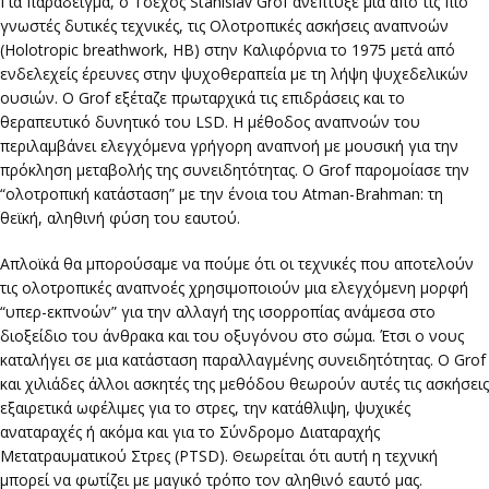
Για παράδειγμα, ο Τσέχος Stanislav Grof ανέπτυξε μια από τις πιο
γνωστές δυτικές τεχνικές, τις Ολοτροπικές ασκήσεις αναπνοών
(Holotropic breathwork, HB) στην Καλιφόρνια το 1975 μετά από
ενδελεχείς έρευνες στην ψυχοθεραπεία με τη λήψη ψυχεδελικών
ουσιών. Ο Grof εξέταζε πρωταρχικά τις επιδράσεις και το
θεραπευτικό δυνητικό του LSD. Η μέθοδος αναπνοών του
περιλαμβάνει ελεγχόμενα γρήγορη αναπνοή με μουσική για την
πρόκληση μεταβολής της συνειδητότητας. Ο Grof παρομοίασε την
“ολοτροπική κατάσταση” με την ένοια του Atman-Brahman: τη
θεϊκή, αληθινή φύση του εαυτού.
Απλοϊκά θα μπορούσαμε να πούμε ότι οι τεχνικές που αποτελούν
τις ολοτροπικές αναπνοές χρησιμοποιούν μια ελεγχόμενη μορφή
“υπερ-εκπνοών” για την αλλαγή της ισορροπίας ανάμεσα στο
διοξείδιο του άνθρακα και του οξυγόνου στο σώμα. Έτσι ο νους
καταλήγει σε μια κατάσταση παραλλαγμένης συνειδητότητας. Ο Grof
και χιλιάδες άλλοι ασκητές της μεθόδου θεωρούν αυτές τις ασκήσεις
εξαιρετικά ωφέλιμες για το στρες, την κατάθλιψη, ψυχικές
αναταραχές ή ακόμα και για το Σύνδρομο Διαταραχής
Μετατραυματικού Στρες (PTSD). Θεωρείται ότι αυτή η τεχνική
μπορεί να φωτίζει με μαγικό τρόπο τον αληθινό εαυτό μας.