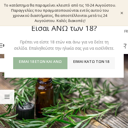
Το κατάστημα θα παραμείνει κλειστό από τις 10-24 Αυγούστου.
Παραγγελίες που πραγματοποιούνται εντός αυτού του
×
χρονικού διαστήματος, θα αποστέλλονται μετά τις 24
Αυγούστου. Καλές διακοπές!
Είσαι ΑΝΩ των 18?
EL
EN
DE
FR
Πρέπει να είστε 18 ετών και άνω για να δείτε τη
ΜΕΝΟΎ
σελίδα. Επαληθεύστε την ηλικία σας για να εισέλθετε.
ΕΊΜΑΙ 18 ΕΤΏΝ ΚΑΙ ΆΝΩ
ΕΊΜΑΙ ΚΆΤΩ ΤΩΝ 18
20
ΜΆΙ