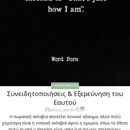
ETHOS LIFESTYLE
Συνειδητοποιήσεις & Εξερεύνηση του
Εαυτού
0
ethos_admin
Η σωματική σκλαβιά αποτελεί ποινικό αδίκημα, αλλά πολύ
χειρότερη είναι η νοητική σκλαβιά αφού η τιμωρία, όπως το έθεσε
πολύ σωστά ο Ντεκάρτ είναι «Μια ζωή ήσυχης απελπισίας».