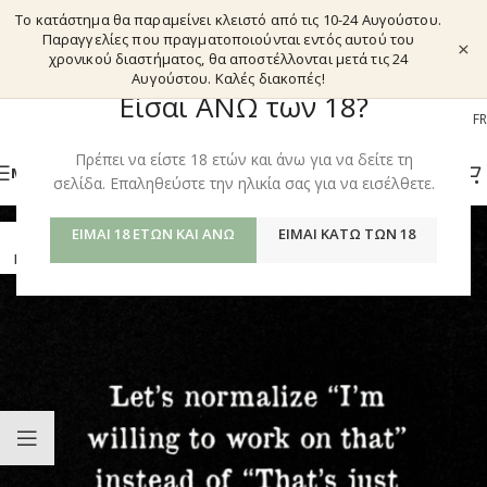
Το κατάστημα θα παραμείνει κλειστό από τις 10-24 Αυγούστου.
Παραγγελίες που πραγματοποιούνται εντός αυτού του
×
χρονικού διαστήματος, θα αποστέλλονται μετά τις 24
Αυγούστου. Καλές διακοπές!
Είσαι ΑΝΩ των 18?
EL
EN
DE
FR
Πρέπει να είστε 18 ετών και άνω για να δείτε τη
ΜΕΝΟΎ
σελίδα. Επαληθεύστε την ηλικία σας για να εισέλθετε.
ΕΊΜΑΙ 18 ΕΤΏΝ ΚΑΙ ΆΝΩ
ΕΊΜΑΙ ΚΆΤΩ ΤΩΝ 18
08
ΙΟΎΛ