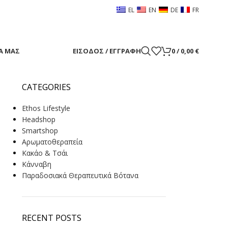
EL
EN
DE
FR
Α ΜΑΣ
ΕΊΣΟΔΟΣ / ΕΓΓΡΑΦΉ
0
/
0,00
€
CATEGORIES
Ethos Lifestyle
Headshop
Smartshop
Αρωματοθεραπεία
Κακάο & Τσάι
Κάνναβη
Παραδοσιακά Θεραπευτικά Βότανα
RECENT POSTS