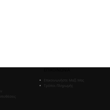
ΕΠΙΚΟΙΝΩΝΙΑ
Επικοινωνήστε Μαζί Μας
Τρόποι Πληρωμής
ων
ϋποθέσεις