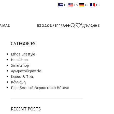
EL
EN
DE
FR
Α ΜΑΣ
ΕΊΣΟΔΟΣ / ΕΓΓΡΑΦΉ
0
/
0,00
€
CATEGORIES
Ethos Lifestyle
Headshop
Smartshop
Αρωματοθεραπεία
Κακάο & Τσάι
Κάνναβη
Παραδοσιακά Θεραπευτικά Βότανα
RECENT POSTS