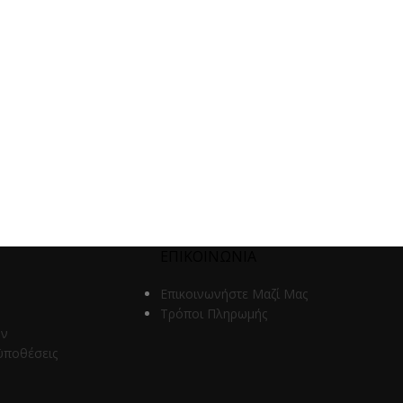
ΕΠΙΚΟΙΝΩΝΙΑ
Επικοινωνήστε Μαζί Μας
Τρόποι Πληρωμής
ων
ϋποθέσεις