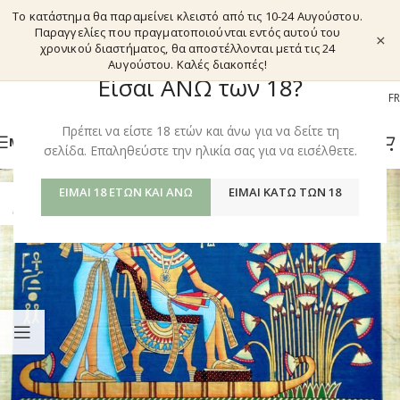
Το κατάστημα θα παραμείνει κλειστό από τις 10-24 Αυγούστου.
Παραγγελίες που πραγματοποιούνται εντός αυτού του
×
χρονικού διαστήματος, θα αποστέλλονται μετά τις 24
Αυγούστου. Καλές διακοπές!
Είσαι ΑΝΩ των 18?
EL
EN
DE
FR
Πρέπει να είστε 18 ετών και άνω για να δείτε τη
ΜΕΝΟΎ
σελίδα. Επαληθεύστε την ηλικία σας για να εισέλθετε.
ΕΊΜΑΙ 18 ΕΤΏΝ ΚΑΙ ΆΝΩ
ΕΊΜΑΙ ΚΆΤΩ ΤΩΝ 18
03
ΟΚΤ