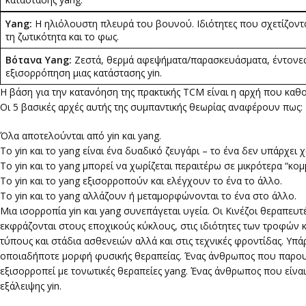
Yang:
Η ηλιόλουστη πλευρά του βουνού. Ιδιότητες που σχετίζονται
τη ζωτικότητα και το φως.
Βότανα Yang:
Ζεστά, θερμά αφεψήματα/παρασκευάσματα, έντονες 
εξισορρόπηση μιας κατάστασης yin.
Η βάση για την κατανόηση της πρακτικής TCM είναι η αρχή που καθορ
Οι 5 βασικές αρχές αυτής της συμπαντικής θεωρίας αναφέρουν πως:
Όλα αποτελούνται από yin και yang.
To yin και το yang είναι ένα δυαδικό ζευγάρι – το ένα δεν υπάρχει 
Το yin και το yang μπορεί να χωρίζεται περαιτέρω σε μικρότερα “κομμ
To yin και το yang εξισορροπούν και ελέγχουν το ένα το άλλο.
Το yin και το yang αλλάζουν ή μεταμορφώνονται το ένα στο άλλο.
Μια ισορροπία yin και yang συνεπάγεται υγεία. Οι Κινέζοι θεραπευ
εκφράζονται στους εποχικούς κύκλους, στις ιδιότητες των τροφών κ
τύπους και στάδια ασθενειών αλλά και στις τεχνικές φροντίδας. Υ
οποιαδήποτε μορφή φυσικής θεραπείας. Ένας άνθρωπος που παρουσιά
εξισορροπεί με τονωτικές θεραπείες yang. Ένας άνθρωπος που είναι
εξάλειψης yin.