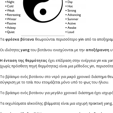
Τα
φρέσκα βότανα
θεωρούνται περισσότερο
yin
από τα αποξηραμ
Οι ιδιότητες
yang
του βοτάνου ενισχύονται με την
αποξήρανση
υπ
Η ένταση της θερμότητας
έχει επίδραση στην ενέργεια yin και y
(χωρίς πρόσθετη πηγή θερμότητας) είναι μια μέθοδος yin, περισσότ
Το β΄ράσιμο ενός βοτάνου στο νερό για μικρό χρονικό διάστημα θεω
σύγκριση με το τσάι που ετοιμάζεται μόνο υπό το φως του ήλιου.
Το βράσιμο ενός βοτάνου για μεγάλο χρονικό διάστημα έχει ισχυρότ
Τα εκχυλίσματα αλκοόλης (βάμματα) είναι μια ισχυρή πρακτική yang