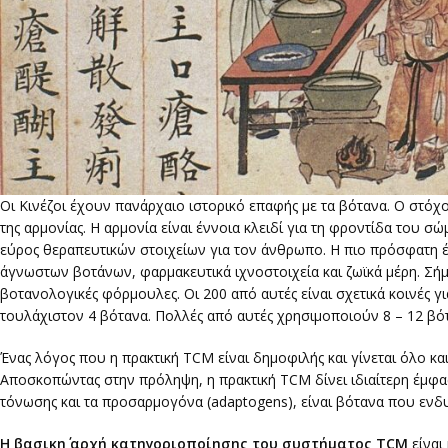
Οι Κινέζοι έχουν πανάρχαιο ιστορικό επαφής με τα βότανα. Ο στόχο
της αρμονίας. Η αρμονία είναι έννοια κλειδί για τη φροντίδα του σώ
εύρος θεραπευτικών στοιχείων για τον άνθρωπο. Η πιο πρόσφατη έ
άγνωστων βοτάνων, φαρμακευτικά ιχνοστοιχεία και ζωϊκά μέρη. Σή
βοτανολογικές φόρμουλες. Οι 200 από αυτές είναι σχετικά κοινές
τουλάχιστον 4 βότανα. Πολλές από αυτές χρησιμοποιούν 8 – 12 βό
Ένας λόγος που η πρακτική TCM είναι δημοφιλής και γίνεται όλο και
Αποσκοπώντας στην πρόληψη, η πρακτική TCM δίνει ιδιαίτερη έμφ
τόνωσης και τα προσαρμογόνα (adaptogens), είναι βότανα που εν
Η βασικη΄ αρχή κατηγοριοποίησης του συστήματος TCM
είναι