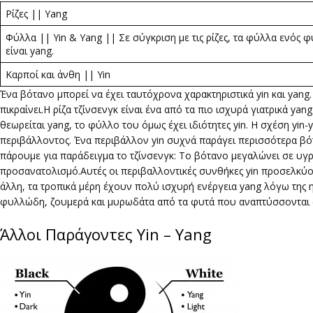
Ρίζες || Yang
Φύλλα || Yin & Yang || Σε σύγκριση με τις ρίζες, τα φύλλα ενός φ
είναι yang.
Καρποί και άνθη || Yin
Ένα βότανο μπορεί να έχει ταυτόχρονα χαρακτηριστικά yin και yang.
πικραίνει.Η ρίζα τζίνσενγκ είναι ένα από τα πιο ισχυρά γιατρικά yan
θεωρείται yang, το φύλλο του όμως έχει ιδιότητες yin. Η σχέση yin
περιβάλλοντος. Ένα περιβάλλον yin συχνά παράγει περισσότερα βότ
πάρουμε για παράδειγμα το τζίνσενγκ: Το βότανο μεγαλώνει σε υγ
προσανατολισμό.Αυτές οι περιβαλλοντικές συνθήκες yin προσελκύου
άλλη, τα τροπικά μέρη έχουν πολύ ισχυρή ενέργεια yang λόγω της ηλ
φυλλώδη, ζουμερά και μυρωδάτα από τα φυτά που αναπτύσσονται σε
Άλλοι Παράγοντες Yin – Yang