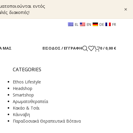
γματοποιούνται εντός
×
λές διακοπές!
EL
EN
DE
FR
Α ΜΑΣ
ΕΊΣΟΔΟΣ / ΕΓΓΡΑΦΉ
0
/
0,00
€
CATEGORIES
Ethos Lifestyle
Headshop
Smartshop
Αρωματοθεραπεία
Κακάο & Τσάι
Κάνναβη
Παραδοσιακά Θεραπευτικά Βότανα