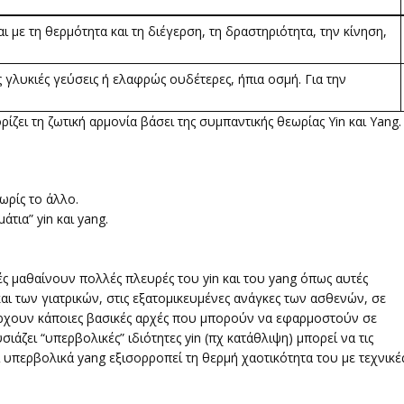
 με τη θερμότητα και τη διέγερση, τη δραστηριότητα, την κίνηση,
γλυκιές γεύσεις ή ελαφρώς ουδέτερες, ήπια οσμή. Για την
ίζει τη ζωτική αρμονία βάσει της συμπαντικής θεωρίας Yin και Yang.
χωρίς το άλλο.
άτια” yin και yang.
τές μαθαίνουν πολλές πλευρές του yin και του yang όπως αυτές
αι των γιατρικών, στις εξατομικευμένες ανάγκες των ασθενών, σε
πάρχουν κάποιες βασικές αρχές που μπορούν να εφαρμοστούν σε
ζει “υπερβολικές” ιδιότητες yin (πχ κατάθλιψη) μπορεί να τις
 υπερβολικά yang εξισορροπεί τη θερμή χαοτικότητα του με τεχνικέ