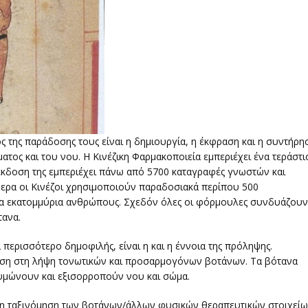
ς της παράδοσης τους είναι η δημιουργία, η έκφραση και η συντήρη
ματος και του νου. Η Κινέζικη Φαρμακοποιεία εμπεριέχει ένα τεράστι
κδοση της εμπεριέχει πάνω απ΄ο 5700 καταγραφές γνωστών και
μερα οι Κινέζοι χρησιμοποιούν παραδοσιακά περίπου 500
 για εκατομμύρια ανθρώπους. Σχεδόν όλες οι φόρμουλες συνδυάζουν
τανα.
 περισσότερο δημοφιλής, είναι η και η έννοια της πρόληψης.
αση στη λήψη τονωτικών και προσαρμογόνων βοτάνων. Τα βότανα
δυμώνουν και εξισορροπούν νου και σώμα.
 η ταξινόμηση των βοτάνων/άλλων φυσικών θεραπευτικών στοιχεί