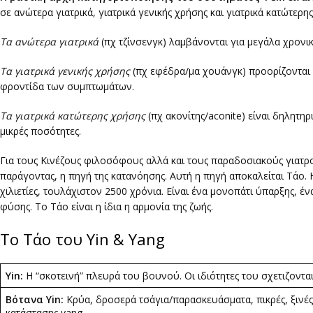
σε ανώτερα γιατρικά, γιατρικά γενικής χρήσης και γιατρικά κατώτερη
Τα ανώτερα γιατρικά
(πχ τζίνσενγκ) λαμβάνονται για μεγάλα χρονικ
Τα γιατρικά γενικής χρήσης
(πχ εφέδρα/μα χουάνγκ) προορίζονται γ
φροντίδα των συμπτωμάτων.
Τα γιατρικά κατώτερης χρήσης
(πχ ακονίτης/aconite) είναι δηλητη
μικρές ποσότητες.
Για τους Κινέζους φιλοσόφους αλλά και τους παραδοσιακούς γιατρο
παράγοντας, η πηγή της κατανόησης. Αυτή η πηγή αποκαλείται Τάο. 
χιλιετίες, τουλάχιστον 2500 χρόνια. Είναι ένα μονοπάτι ύπαρξης, έν
φύσης. Το Τάο είναι η ίδια η αρμονία της ζωής.
Το Τάο του Yin & Yang
Yin:
Η “σκοτεινή” πλευρά του βουνού. Οι ιδιότητες του σχετιζονται 
Βότανα Yin:
Κρύα, δροσερά τσάγια/παρασκευάσματα, πικρές, ξινές 
κατάστασης yang.