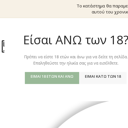
Το κατάστημα θα παραμε
αυτού του χρονικ
Είσαι ΑΝΩ των 18
ΚΑΤΆΣΤΗΜ
Πρέπει να είστε 18 ετών και άνω για να δείτε τη σελίδα.
Επαληθεύστε την ηλικία σας για να εισέλθετε.
ΠΑΡΑΔΟΣΙΑΚΆ ΘΕ
Η Κινέζικη Πρακτική
ΕΊΜΑΙ 18 ΕΤΏΝ ΚΑΙ ΆΝΩ
ΕΊΜΑΙ ΚΆΤΩ ΤΩΝ 18
αναρτήθηκε από
eth