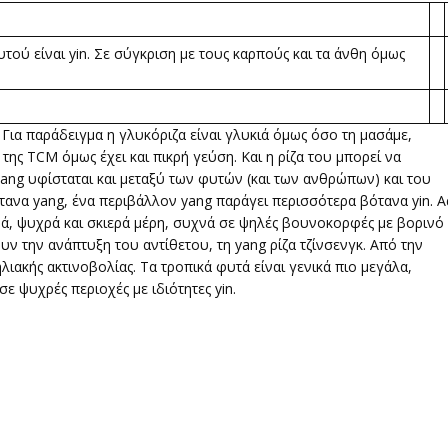
υτού είναι yin. Σε σύγκριση με τους καρπούς και τα άνθη όμως
 Για παράδειγμα η γλυκόριζα είναι γλυκιά όμως όσο τη μασάμε,
g της TCM όμως έχει και πικρή γεύση. Και η ρίζα του μπορεί να
-yang υφίσταται και μεταξύ των φυτών (και των ανθρώπων) και του
ανα yang, ένα περιβάλλον yang παράγει περισσότερα βότανα yin. Α
ρά, ψυχρά και σκιερά μέρη, συχνά σε ψηλές βουνοκορφές με βορινό
ν την ανάπτυξη του αντίθετου, τη yang ρίζα τζίνσενγκ. Από την
ιακής ακτινοβολίας. Τα τροπικά φυτά είναι γενικά πιο μεγάλα,
 ψυχρές περιοχές με ιδιότητες yin.